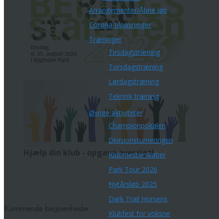
Arrangementer/Åbne løb
Corona-tilpasninger
Træninger
Tirsdagstræning
Torsdagstræning
Lørdagstræning
Teknisk træning
Øvrige aktiviteter
Championpokalen
Divisionsturneringen
Hjælp din klub - opgave oversigt!
Klubmesterskaber
Park Tour 2026
Nytårsløb 2025
Dark Trail Horsens
Kommende begivenheder
Klubfest for voksne