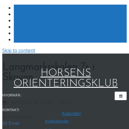
Skip to content
Langmarksskolen 7s i
HORSENS
Skoven
ORIENTERINGSKLUB
HVORNÅR:
24. juni 2018 kl. 10:00 – 16:00
KONTAKT:
Kalender
Runa Iversen
Klubkalender
Email