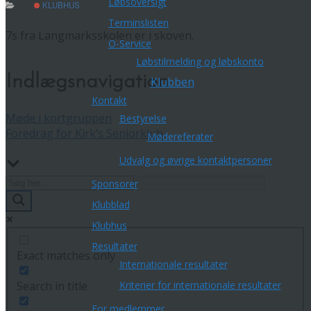
Løbsoversigt
KLUBHUS
Terminslisten
7s fra Langmarksskolen er i skoven.
O-Service
Løbstilmelding og løbskonto
Indlægsnavigation
Klubben
Kontakt
Møde i kortgruppen
Bestyrelse
Foredrag for Kirk’s Seniorklub
Mødereferater
Udvalg og øvrige kontaktpersoner
Sponsorer
Klubblad
Klubhus
Resultater
Exact matches only
Internationale resultater
Search in title
Kriterier for internationale resultater
For medlemmer