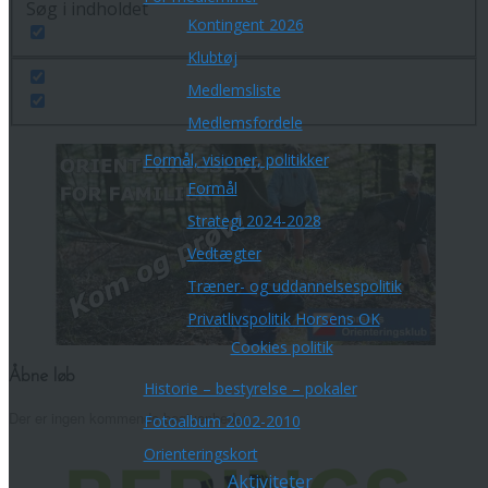
Søg i indholdet
Kontingent 2026
Klubtøj
Medlemsliste
Medlemsfordele
Formål, visioner, politikker
Formål
Strategi 2024-2028
Vedtægter
Træner- og uddannelsespolitik
Privatlivspolitik Horsens OK
Cookies politik
Åbne løb
Historie – bestyrelse – pokaler
Der er ingen kommende begivenheder.
Fotoalbum 2002-2010
Orienteringskort
Aktiviteter