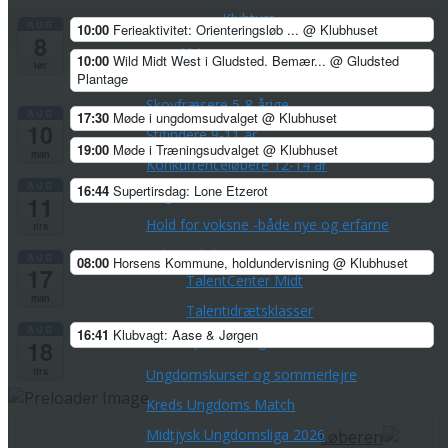
Klubture
AUG
10:00
Ferieaktivitet: Orienteringsløb ...
@ Klubhuset
8
Veteranerne
10:00
Wild Midt West i Gludsted. Bemær...
@ Gludsted
lør
Børn & Unge
Plantage
Skovfræsere 5-8 årige
AUG
17:30
Møde i ungdomsudvalget
@ Klubhuset
10
Stifindere 9-11 år
19:00
Møde i Træningsudvalget
@ Klubhuset
man
Konkurrenceløbere 12-14 år
AUG
16:44
Supertirsdag: Lone Etzerot
Unge ca. 15-21 år
11
Hold for voksne -både nye og erfarne
tirs
Talentudviking
AUG
08:00
Horsens Kommune, holdundervisning
@ Klubhuset
17
TalentCenter Midt
man
Talentidrætsklasser
AUG
16:41
Klubvagt: Aase & Jørgen
Sportscollege Horsens
18
tirs
Ungdomskurser og sommerlejre
Kreds Ungdoms Match
Midtjysk Ungdomsliga 2026