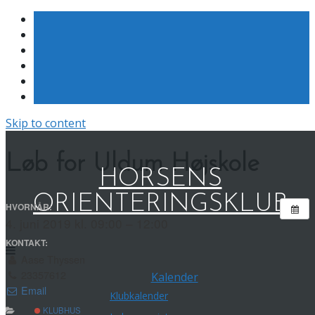
Skip to content
Løb for Uldum Højskole
HORSENS
ORIENTERINGSKLUB
HVORNÅR:
4. juni 2019 kl. 09:00 – 12:00
KONTAKT:
Aase Thyssen
23357612
Kalender
Email
Klubkalender
KLUBHUS