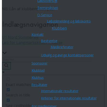
Løbsoversigt
Terminslisten
NB: Lån af klubbens kompas.
O-Service
Løbstilmelding og løbskonto
Indlægsnavigation
Klubben
Kontakt
U1 Nord Sommerlejr
Bestyrelse
Løb for Langmarkskolen 7. klasse
Mødereferater
Udvalg og øvrige kontaktpersoner
Sponsorer
Klubblad
Klubhus
Exact matches only
Resultater
Internationale resultater
Search in title
Kriterier for internationale resultater
Søg i indholdet
For medlemmer