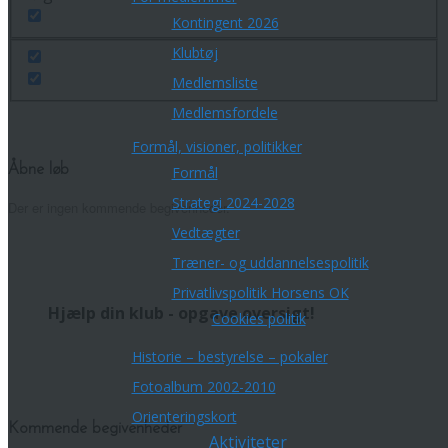
Kontingent 2026
Klubtøj
Medlemsliste
Medlemsfordele
Formål, visioner, politikker
Åbne løb
Formål
Strategi 2024-2028
Der er ingen kommende begivenheder.
Vedtægter
Træner- og uddannelsespolitik
Privatlivspolitik Horsens OK
Hjælp din klub - opgave oversigt!
Cookies politik
Historie – bestyrelse – pokaler
Fotoalbum 2002-2010
Orienteringskort
Kommende begivenheder
Aktiviteter