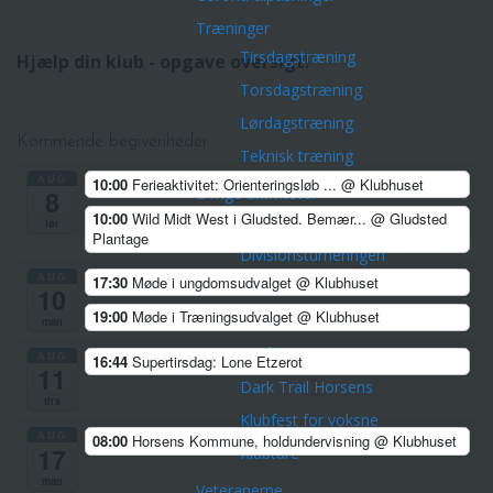
Træninger
Tirsdagstræning
Hjælp din klub - opgave oversigt!
Torsdagstræning
Lørdagstræning
Kommende begivenheder
Teknisk træning
AUG
10:00
Ferieaktivitet: Orienteringsløb ...
@ Klubhuset
Øvrige aktiviteter
8
10:00
Wild Midt West i Gludsted. Bemær...
@ Gludsted
Championpokalen
lør
Plantage
Divisionsturneringen
AUG
17:30
Møde i ungdomsudvalget
@ Klubhuset
Klubmesterskaber
10
19:00
Møde i Træningsudvalget
@ Klubhuset
Park Tour 2026
man
Nytårsløb 2025
AUG
16:44
Supertirsdag: Lone Etzerot
11
Dark Trail Horsens
tirs
Klubfest for voksne
AUG
08:00
Horsens Kommune, holdundervisning
@ Klubhuset
17
Klubture
man
Veteranerne