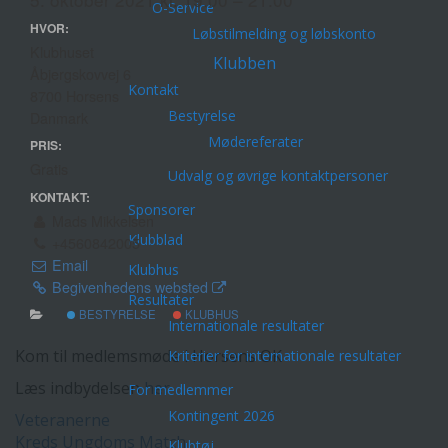
O-Service
HVOR:
Løbstilmelding og løbskonto
Klubhuset
Klubben
Åbjergskovvej 6
Kontakt
8700 Horsens
Bestyrelse
Danmark
Mødereferater
PRIS:
Gratis
Udvalg og øvrige kontaktpersoner
KONTAKT:
Sponsorer
Mads Mikkelsen
Klubblad
+4560842005
Email
Klubhus
Begivenhedens websted
Resultater
BESTYRELSE
KLUBHUS
Internationale resultater
Kom til medlemsmøde i Horsens OK
Kriterier for internationale resultater
Læs indbydelsen
her
For medlemmer
Kontingent 2026
Indlægsnavigation
Veteranerne
Kreds Ungdoms Match
Klubtøj