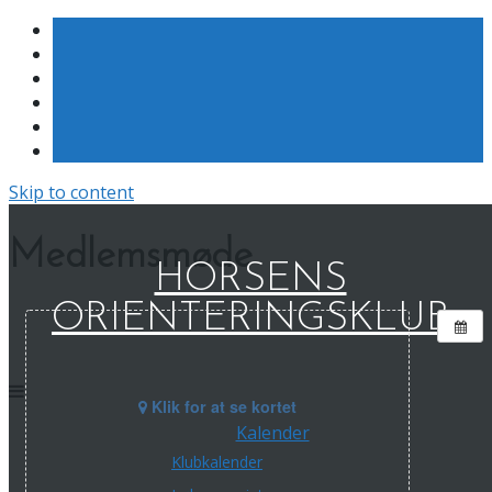
Skip to content
Medlemsmøde
HORSENS
ORIENTERINGSKLUB
Klik for at se kortet
Kalender
Klubkalender