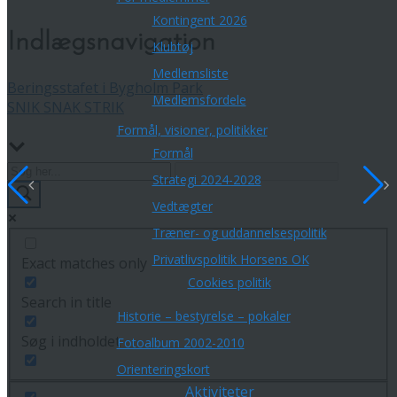
Kontingent 2026
Indlægsnavigation
Klubtøj
Medlemsliste
Beringsstafet i Bygholm Park
Medlemsfordele
SNIK SNAK STRIK
Formål, visioner, politikker
Formål
Strategi 2024-2028
Vedtægter
Træner- og uddannelsespolitik
Privatlivspolitik Horsens OK
Exact matches only
Cookies politik
Search in title
Historie – bestyrelse – pokaler
Søg i indholdet
Fotoalbum 2002-2010
Orienteringskort
Aktiviteter