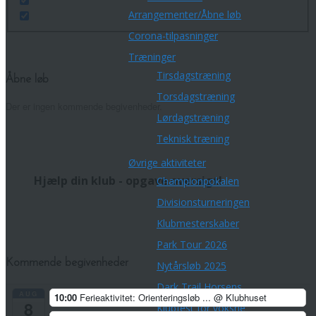
Arrangementer/Åbne løb
Corona-tilpasninger
Træninger
Tirsdagstræning
Åbne løb
Torsdagstræning
Der er ingen kommende begivenheder.
Lørdagstræning
Teknisk træning
Øvrige aktiviteter
Hjælp din klub - opgave oversigt!
Championpokalen
Divisionsturneringen
Klubmesterskaber
Park Tour 2026
Kommende begivenheder
Nytårsløb 2025
Dark Trail Horsens
AUG
10:00
Ferieaktivitet: Orienteringsløb ...
@ Klubhuset
8
Klubfest for voksne