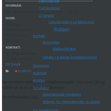
Løbsoversigt
HVORNÅR:
Terminslisten
28. september 2022 kl. 18:30 – 20:30
O-Service
HVOR:
Løbstilmelding og løbskonto
Klubhuset
Klubben
Åbjergskovvej 6
8700 Horsens
Kontakt
Danmark
Bestyrelse
KONTAKT:
Mødereferater
Mads Mikkelsen
Udvalg og øvrige kontaktpersoner
+4560842005
Email
Sponsorer
KLUBHUS
Klubblad
Klubhus
Bestyrelsen indbyder til medlemsmøde i Horsens OK og
håber at se en masse medlemmer.
Resultater
Internationale resultater
Se indbydelsen
her
Kriterier for internationale resultater
For medlemmer