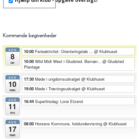
Hjælp din klub - opgave oversigt!
Kommende begivenheder
AUG
10:00
Ferieaktivitet: Orienteringsløb ...
@ Klubhuset
8
10:00
Wild Midt West i Gludsted. Bemær...
@ Gludsted
lør
Plantage
AUG
17:30
Møde i ungdomsudvalget
@ Klubhuset
10
19:00
Møde i Træningsudvalget
@ Klubhuset
man
AUG
16:44
Supertirsdag: Lone Etzerot
11
tirs
AUG
08:00
Horsens Kommune, holdundervisning
@ Klubhuset
17
man