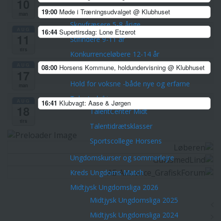
10
Børn & Unge
19:00
Møde i Træningsudvalget
@ Klubhuset
man
Skovfræsere 5-8 årige
AUG
16:44
Supertirsdag: Lone Etzerot
11
Stifindere 9-11 år
tirs
Konkurrenceløbere 12-14 år
AUG
08:00
Horsens Kommune, holdundervisning
@ Klubhuset
Unge ca. 15-21 år
17
Hold for voksne -både nye og erfarne
man
Talentudviking
AUG
16:41
Klubvagt: Aase & Jørgen
18
TalentCenter Midt
tirs
Talentidrætsklasser
Sportscollege Horsens
Ungdomskurser og sommerlejre
Kreds Ungdoms Match
Midtjysk Ungdomsliga 2026
Midtjysk Ungdomsliga 2025
Midtjysk Ungdomsliga 2024