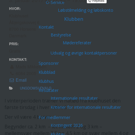
Repeats
O-Service
HVOR:
Løbstilmelding og løbskonto
Klubhuset
Klubben
Åbjergskovvej 6
Kontakt
8700 Horsens
Bestyrelse
Danmark
Mødereferater
PRIS:
Gratis
Udvalg og øvrige kontaktpersoner
KONTAKT:
Sponsorer
Mads Mikkelsen
Klubblad
6084 2005
Email
Klubhus
UNGDOMSUDVALG
Resultater
Internationale resultater
I vinterperioden træner vi natløb fra klubhuset den
første tirsdag i hver måned.
Kriterier for internationale resultater
Der vil være 4 baner:
For medlemmer
Kontingent 2026
Begynder ca. 2 km – let mellem 2 og 3 km –
mellemsvær mellem 3,5 og 4,5 km og svær mellem 4 og
Klubtøj