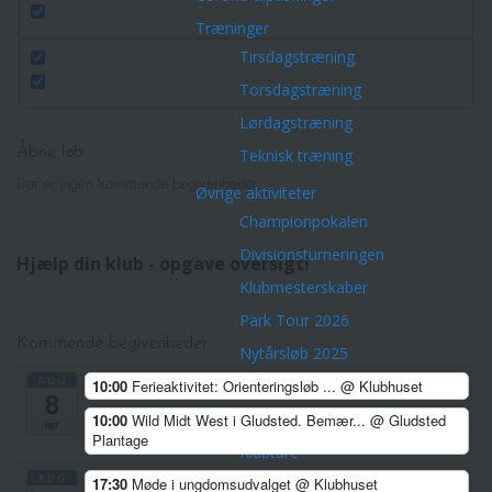
Træninger
Tirsdagstræning
Torsdagstræning
Lørdagstræning
Åbne løb
Teknisk træning
Der er ingen kommende begivenheder.
Øvrige aktiviteter
Championpokalen
Divisionsturneringen
Hjælp din klub - opgave oversigt!
Klubmesterskaber
Park Tour 2026
Kommende begivenheder
Nytårsløb 2025
AUG
10:00
Ferieaktivitet: Orienteringsløb ...
@ Klubhuset
Dark Trail Horsens
8
Klubfest for voksne
10:00
Wild Midt West i Gludsted. Bemær...
@ Gludsted
lør
Plantage
Klubture
AUG
17:30
Møde i ungdomsudvalget
@ Klubhuset
Veteranerne