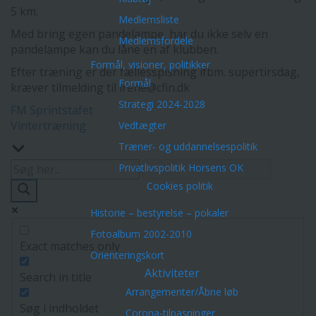
5 km.
Medlemsliste
Med bring egen pandelampe, har du ikke selv en
Medlemsfordele
pandelampe kan du låne en af klubben.
Formål, visioner, politikker
Efter træning er der fællesspisning ifbm. supertirsdag,
Formål
kræver tilmelding til irene@cfin.dk
Strategi 2024-2028
Indlægsnavigation
FM Sprintstafet
Vintertræning
Vedtægter
Træner- og uddannelsespolitik
Privatlivspolitik Horsens OK
Cookies politik
Historie – bestyrelse – pokaler
Fotoalbum 2002-2010
Exact matches only
Orienteringskort
Aktiviteter
Search in title
Arrangementer/Åbne løb
Søg i indholdet
Corona-tilpasninger