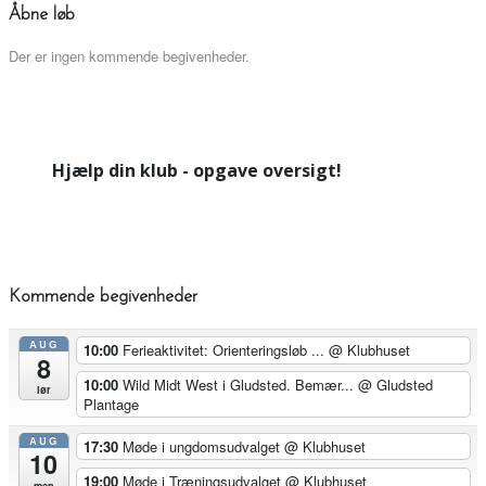
Åbne løb
Der er ingen kommende begivenheder.
Hjælp din klub - opgave oversigt!
Kommende begivenheder
AUG
10:00
Ferieaktivitet: Orienteringsløb ...
@ Klubhuset
8
10:00
Wild Midt West i Gludsted. Bemær...
@ Gludsted
lør
Plantage
AUG
17:30
Møde i ungdomsudvalget
@ Klubhuset
10
19:00
Møde i Træningsudvalget
@ Klubhuset
man