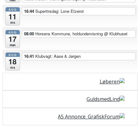
AUG
16:44
Supertirsdag: Lone Etzerot
11
tirs
AUG
08:00
Horsens Kommune, holdundervisning
@ Klubhuset
17
man
AUG
16:41
Klubvagt: Aase & Jørgen
18
tirs