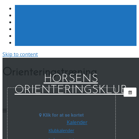
Skip to content
Orienteringstræning
HORSENS
ORIENTERINGSKLUB
Klik for at se kortet
Kalender
Klubkalender