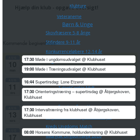
Klubture
Hjælp din klub - opgave oversigt!
Veteranerne
Børn & Unge
Skovfræsere 5-8 årige
Stifindere 9-11 år
Kommende begivenheder
Konkurrenceløbere 12-14 år
AUG
17:30
Møde i ungdomsudvalget
@ Klubhuset
Unge ca. 15-21 år
10
19:00
Møde i Træningsudvalget
@ Klubhuset
Hold for voksne -både nye og erfarne
man
Talentudviking
AUG
16:44
Supertirsdag: Lone Etzerot
11
TalentCenter Midt
17:30
Orienteringstræning – supertirsdag
@ Åbjergskoven,
tirs
Talentidrætsklasser
Klubhuset
Sportscollege Horsens
AUG
17:30
Intervaltræning fra klubhuset
@ Åbjergskoven,
13
Klubhuset
Ungdomskurser og sommerlejre
tors
Kreds Ungdoms Match
AUG
08:00
Horsens Kommune, holdundervisning
@ Klubhuset
17
Midtjysk Ungdomsliga 2026