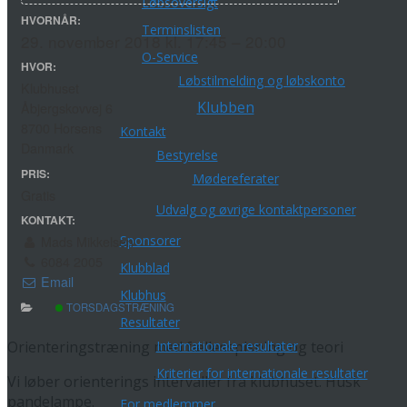
Løbsoversigt
HVORNÅR:
Terminslisten
29. november 2018 kl. 17:45 – 20:00
O-Service
HVOR:
Løbstilmelding og løbskonto
Klubhuset
Klubben
Åbjergskovvej 6
8700 Horsens
Kontakt
Danmark
Bestyrelse
PRIS:
Mødereferater
Gratis
Udvalg og øvrige kontaktpersoner
KONTAKT:
Sponsorer
Mads Mikkelsen
6084 2005
Klubblad
Email
Klubhus
TORSDAGSTRÆNING
Resultater
Internationale resultater
Orienteringstræning med fællesspisning og teori
Kriterier for internationale resultater
Vi løber orienterings intervaller fra klubhuset. Husk
pandelampe.
For medlemmer