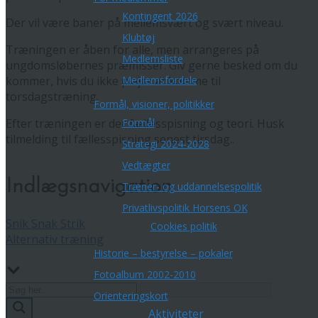
Kontingent 2026
Der vil være baner på mellemsvært og svært niveau.
Klubtøj
Træningen er åben for alle, men arrangeres på
Medlemsliste
ungdomsløbernes præmisser. Giv gerne besked om du
Medlemsfordele
kommer, hvis du ikke plejer at komme til
torsdagstræning.
Formål, visioner, politikker
Formål
Efter træningen er der fællesspisning og teori. Husk
tilmelding til fællesspisning senest tirsdag..
Strategi 2024-2028
Vedtægter
Indlægsnavigation
Træner- og uddannelsespolitik
Privatlivspolitik Horsens OK
Snik Snak Strik
Cookies politik
Alternativ træning
Historie – bestyrelse – pokaler
Fotoalbum 2002-2010
Orienteringskort
Aktiviteter