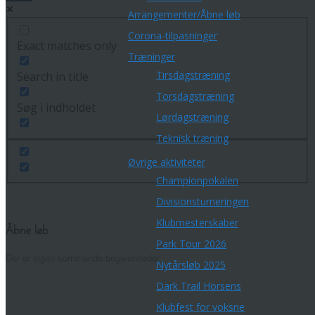
Arrangementer/Åbne løb
Corona-tilpasninger
Exact matches only
Træninger
Tirsdagstræning
Search in title
Torsdagstræning
Søg i indholdet
Lørdagstræning
Teknisk træning
Øvrige aktiviteter
Championpokalen
Divisionsturneringen
Klubmesterskaber
Åbne løb
Park Tour 2026
Der er ingen kommende begivenheder.
Nytårsløb 2025
Dark Trail Horsens
Klubfest for voksne