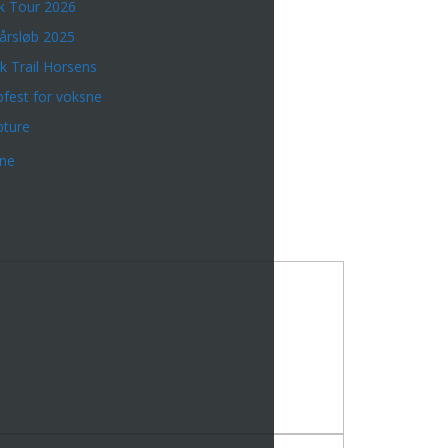
k Tour 2026
årsløb 2025
k Trail Horsens
bfest for voksne
bture
rne