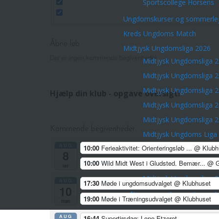
Sportscollege Horsens
Ungdomskurser og sommerlej
Kreds Ungdoms Match
Åbne løb
Midtjysk Ungdomsliga 2026
Der er ingen kommende begivenheder.
Midtjysk Ungdomsliga 
Midtjysk Ungdomsliga 
Midtjysk Ungdomsliga 
Hjælp din klub - opgave oversigt!
Midtjysk Ungdomsliga 
Midtjysk Ungdomsliga 
Kommende begivenheder
Midtjysk Ungdoms Liga
AUG
10:00
Ferieaktivitet: Orienteringsløb ...
@ Klubh
Midtjysk Ungdoms Liga
8
10:00
Wild Midt West i Gludsted. Bemær...
@ G
Midtjysk Ungdomsliga 
lør
Midtjysk Ungdomsliga 
AUG
17:30
Møde i ungdomsudvalget
@ Klubhuset
10
Målsætninger for ungdomsafd
19:00
Møde i Træningsudvalget
@ Klubhuset
man
AUG
16:44
Supertirsdag: Lone Etzerot