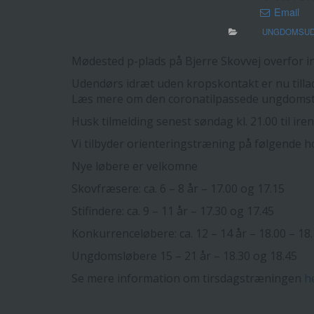
Email
UNGDOMSUD
Mødested p-plads på Bjerre Skovvej overfor in
Udendørs idræt uden kropskontakt er nu tilla
Læs mere om den coronatilpassede ungdom
Husk tilmelding senest søndag kl. 21.00 til ire
Vi tilbyder orienteringstræning på følgende ho
Nye løbere er velkomne
Skovfræsere: ca. 6 – 8 år – 17.00 og 17.15
Stifindere: ca. 9 – 11 år – 17.30 og 17.45
Konkurrenceløbere: ca. 12 – 14 år – 18.00 – 18
Ungdomsløbere 15 – 21 år – 18.30 og 18.45
Se mere information om tirsdagstræningen
h