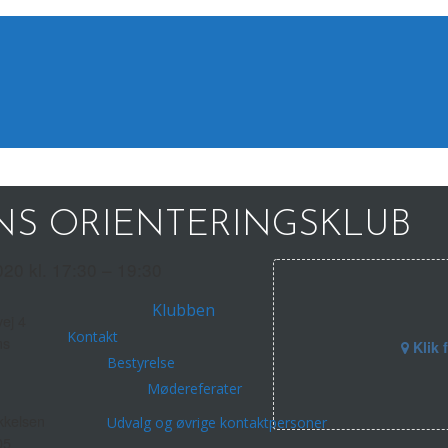
S ORIENTERINGSKLUB
020 kl. 17:30 – 19:30
Klubben
ej 4
Kontakt
ns
Klik 
Bestyrelse
Mødereferater
kelsen
Udvalg og øvrige kontaktpersoner
05