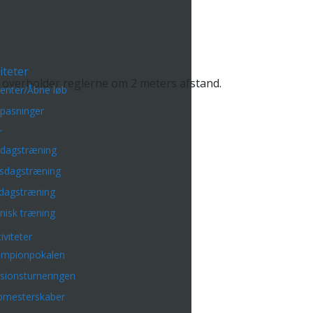
iteter
 overholder reglerne om 2 meters afstand.
enter/Åbne løb
lpasninger
r
sdagstræning
sdagstræning
dagstræning
nisk træning
iviteter
mpionpokalen
isionsturneringen
bmesterskaber