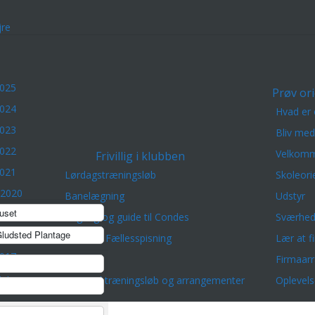
re
2025
Prøv ori
2024
Hvad er 
2023
Bliv me
2022
Velkomm
Frivillig i klubben
2021
Lørdagstræningsløb
Skoleori
 2020
Banelægning
Udstyr
uset
 2019
Adgang og guide til Condes
Sværhed
ludsted Plantage
2018
Vært for Fællesspisning
Lær at f
2017
Stævner
Firmaar
elingen
Materiel træningsløb og arrangementer
Oplevels