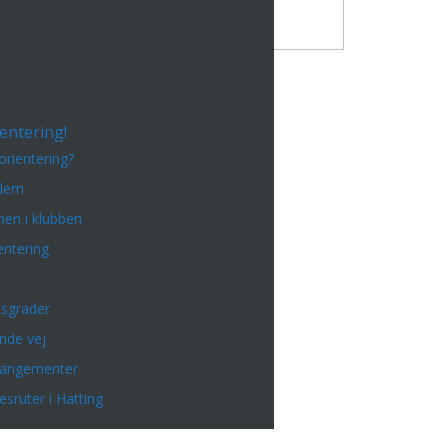
entering!
orientering?
dlem
en i klubben
entering
sgrader
inde vej
rangementer
esruter i Hatting