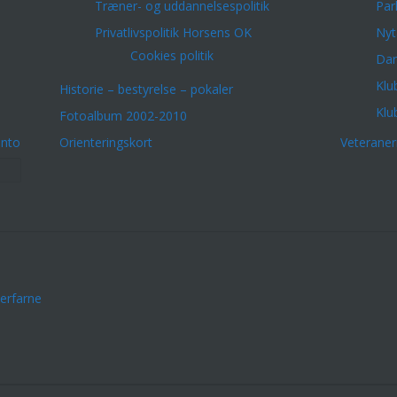
Træner- og uddannelsespolitik
Par
Privatlivspolitik Horsens OK
Nyt
Cookies politik
Dar
Klu
Historie – bestyrelse – pokaler
Klu
Fotoalbum 2002-2010
onto
Orienteringskort
Veterane
erfarne