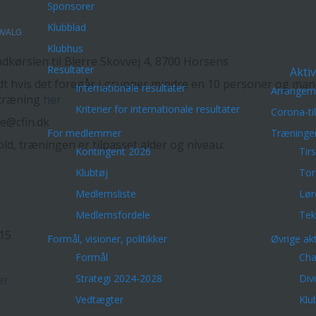
Sponsorer
Klubblad
VALG
Klubhus
dkørslen til Bjerre Skovvej 4, 8700 Horsens
Resultater
Aktiv
dt hvis det foregår i grupper mindre en 10 personer og man
Internationale resultater
Arrangem
stræning
her
Kriterier for internationale resultater
Corona-ti
ne@cfin.dk
For medlemmer
Træninge
ld, træningen er tilpasset alder og niveau:
Kontingent 2026
Tir
Klubtøj
Tor
Medlemsliste
Lør
Medlemsfordele
Tek
.15
Formål, visioner, politikker
Øvrige akt
Formål
Cha
Strategi 2024-2028
Div
er
Vedtægter
Klu