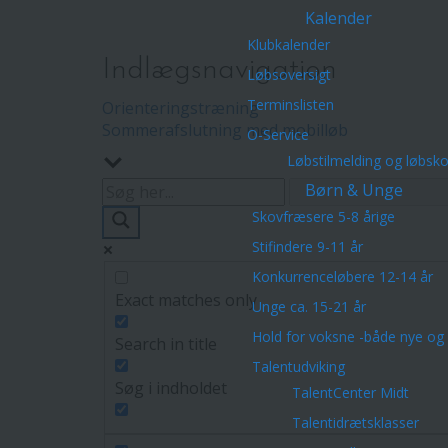
Kalender
Klubkalender
Indlægsnavigation
Løbsoversigt
Terminslisten
Orienteringstræning
Sommerafslutning med mobilløb
O-Service
Løbstilmelding og løbsk
Børn & Unge
Skovfræsere 5-8 årige
Stifindere 9-11 år
Konkurrenceløbere 12-14 år
Exact matches only
Unge ca. 15-21 år
Hold for voksne -både nye og 
Search in title
Talentudviking
Søg i indholdet
TalentCenter Midt
Talentidrætsklasser