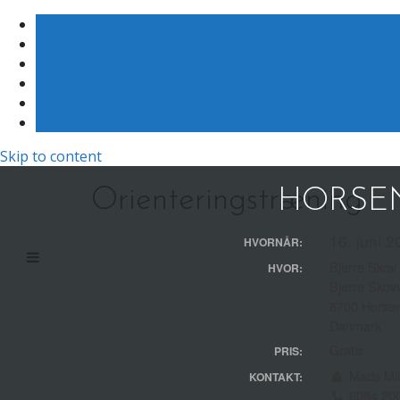
Skip to content
Orienteringstræning
HORSEN
16. juni 2
HVORNÅR:
Bjerre Skov
HVOR:
Bjerre Skovv
8700 Horse
Danmark
Gratis
PRIS:
Mads Mik
KONTAKT:
6084 20