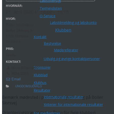
Løbsoversigt
HVORNÅR:
Terminslisten
21. april 2020 kl. 18:00 – 19:15
O-Service
HVOR:
Løbstilmelding og løbskonto
Boller Nederskov
Klubben
Boller Slotsvej 20
8700 Horsens
Kontakt
Danmark
Bestyrelse
PRIS:
Mødereferater
Gratis
Udvalg og øvrige kontaktpersoner
KONTAKT:
Sponsorer
Mads Mikkelsen
6084 2005
Klubblad
Email
Klubhus
UNGDOMSUDVALG
Resultater
Internationale resultater
Bemærk mødested i parken, kantparkering på Boller
Slotsvej
Kriterier for internationale resultater
Orienteringstræningen er åben for hele klubben:
For medlemmer