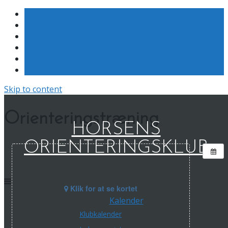
Skip to content
Orienteringstræning
HORSENS
ORIENTERINGSKLUB
Klik for at se kortet
Kalender
Klubkalender