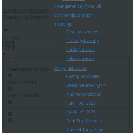
Arrangementer/Åbne løb
Orienteringstræning
Corona-tilpasninger
Orienteringstræning
Træninger
Tirsdagstræning
Torsdagstræning
Lørdagstræning
Teknisk træning
Øvrige aktiviteter
Exact matches only
Championpokalen
Search in title
Divisionsturneringen
Klubmesterskaber
Søg i indholdet
Park Tour 2026
Nytårsløb 2025
Dark Trail Horsens
Klubfest for voksne