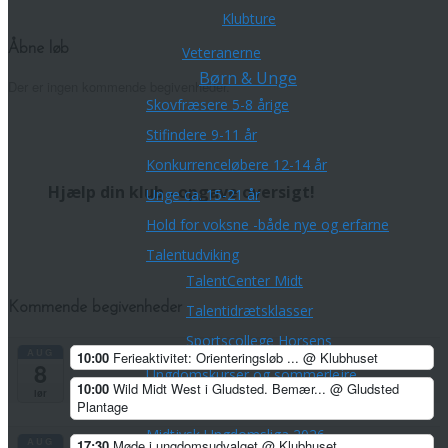
Klubture
Åbne løb
Veteranerne
Børn & Unge
Der er ingen kommende begivenheder.
Skovfræsere 5-8 årige
Stifindere 9-11 år
Konkurrenceløbere 12-14 år
Hjælp din klub - opgave oversigt!
Unge ca. 15-21 år
Hold for voksne -både nye og erfarne
Talentudviking
TalentCenter Midt
Kommende begivenheder
Talentidrætsklasser
Sportscollege Horsens
AUG
10:00
Ferieaktivitet: Orienteringsløb ...
@ Klubhuset
8
Ungdomskurser og sommerlejre
10:00
Wild Midt West i Gludsted. Bemær...
@ Gludsted
lør
Kreds Ungdoms Match
Plantage
Midtjysk Ungdomsliga 2026
AUG
17:30
Møde i ungdomsudvalget
@ Klubhuset