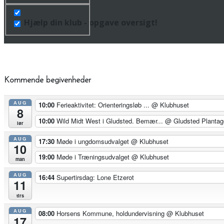
Hjælp din klub - opgave oversigt!
Kommende begivenheder
AUG
10:00
Ferieaktivitet: Orienteringsløb ...
@ Klubhuset
8
10:00
Wild Midt West i Gludsted. Bemær...
@ Gludsted Plantag
lør
AUG
17:30
Møde i ungdomsudvalget
@ Klubhuset
10
19:00
Møde i Træningsudvalget
@ Klubhuset
man
AUG
16:44
Supertirsdag: Lone Etzerot
11
tirs
AUG
08:00
Horsens Kommune, holdundervisning
@ Klubhuset
17