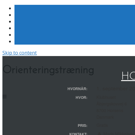
Skip to content
Orienteringstræning
HO
1. september 20
HVORNÅR:
Klubhuset
HVOR:
Åbjergskovvej 6
8700 Horsens
Danmark
Gratis
PRIS:
Mads MIkkelsen
KONTAKT: