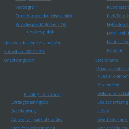
Vedtægter
Klubmester
Træner- og uddannelsespolitik
Park Tour 
Privatlivspolitik Horsens OK
Nytårsløb 
Cookies politik
Dark Trail 
Klubfest fo
Historie – bestyrelse – pokaler
Klubture
Fotoalbum 2002-2010
Orienteringskort
Veteranerne
Prøv orienterin
Hvad er orienter
Bliv medlem
Velkommen i klu
Frivillig i klubben
Lørdagstræningsløb
Skoleorientering
Banelægning
Udstyr
Adgang og guide til Condes
Sværhedsgrader
Vært for Fællesspisning
Lær at finde vej