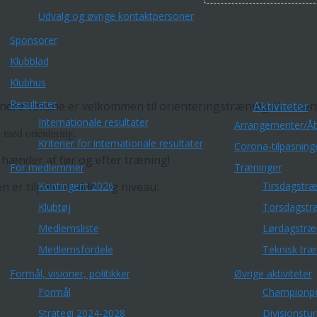
Udvalg og øvrige kontaktpersoner
Sponsorer
Klubblad
Klubhus
Resultater
Aktiviteter
andre voksne er velkommen til orienteringstræning i Horsen
Internationale resultater
Arrangementer/Åb
g med orientering.
Kriterier for internationale resultater
Corona-tilpasning
 hænder af før og efter træning!
For medlemmer
Træninger
Kontingent 2026
Tirsdagstræ
n er tilpasset alder og niveau:
Klubtøj
Torsdagstr
Medlemsliste
Lørdagstræ
Medlemsfordele
Teknisk træ
Formål, visioner, politikker
Øvrige aktiviteter
Formål
Championp
Strategi 2024-2028
Divisionstu