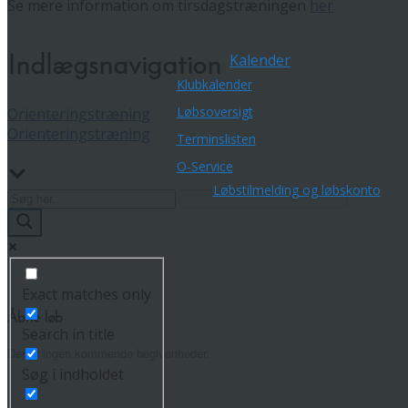
Se mere information om tirsdagstræningen
her
Kalender
Indlægsnavigation
Klubkalender
Løbsoversigt
Orienteringstræning
Orienteringstræning
Terminslisten
O-Service
Løbstilmelding og løbskonto
Exact matches only
Åbne løb
Search in title
Der er ingen kommende begivenheder.
Søg i indholdet