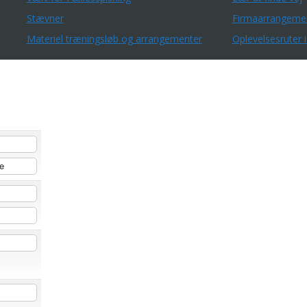
Stævner
Firmaarrangeme
Materiel træningsløb og arrangementer
Oplevelsesruter i
e