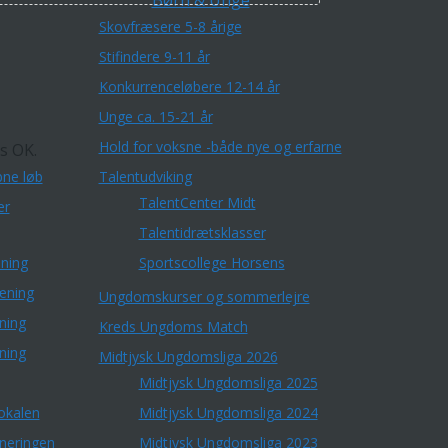
Børn & Unge
Skovfræsere 5-8 årige
Stifindere 9-11 år
Konkurrenceløbere 12-14 år
Unge ca. 15-21 år
Hold for voksne -både nye og erfarne
s OK.
ne løb
Talentudviking
TalentCenter Midt
er
Talentidrætsklasser
ning
Sportscollege Horsens
æning
Ungdomskurser og sommerlejre
ning
Kreds Ungdoms Match
ning
Midtjysk Ungdomsliga 2026
Midtjysk Ungdomsliga 2025
okalen
Midtjysk Ungdomsliga 2024
rneringen
Midtjysk Ungdomsliga 2023