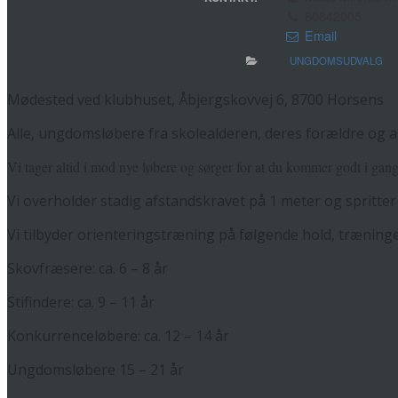
60842005
Email
UNGDOMSUDVALG
Mødested ved klubhuset, Åbjergskovvej 6, 8700 Horsens
Alle, ungdomsløbere fra skolealderen, deres forældre og 
Vi tager altid i mod nye løbere og sørger for at du kommer godt i gan
Vi overholder stadig afstandskravet på 1 meter og spritter
Vi tilbyder orienteringstræning på følgende hold, træninge
Skovfræsere: ca. 6 – 8 år
Stifindere: ca. 9 – 11 år
Konkurrenceløbere: ca. 12 – 14 år
Ungdomsløbere 15 – 21 år