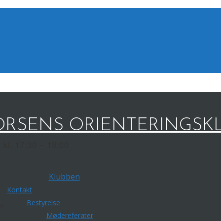
RSENS ORIENTERINGSK
 kl. 17:30 – 19:00
Klubben
Kontakt
Bestyrelse
en
Mødereferater