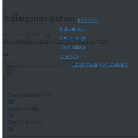
Indlægsnavigation
Kalender
Klubkalender
Orienteringstræning
Løbsoversigt
Forberedelse til reception for Camilla Søgaard
Terminslisten
O-Service
Løbstilmelding og løbskonto
Exact matches only
Search in title
Søg i indholdet