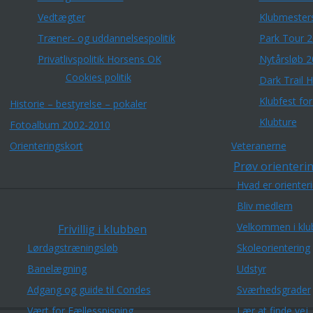
Vedtægter
Klubmester
Træner- og uddannelsespolitik
Park Tour 
Privatlivspolitik Horsens OK
Nytårsløb 
Cookies politik
Dark Trail 
Klubfest fo
Historie – bestyrelse – pokaler
Klubture
Fotoalbum 2002-2010
Orienteringskort
Veteranerne
Prøv orienterin
Hvad er orienter
Bliv medlem
Velkommen i klu
Frivillig i klubben
Lørdagstræningsløb
Skoleorientering
Banelægning
Udstyr
Adgang og guide til Condes
Sværhedsgrader
Vært for Fællesspisning
Lær at finde vej