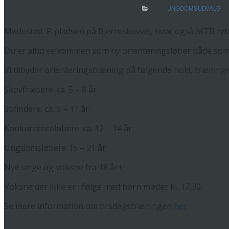
UNGDOMSUDVALG
Mødested: P-pladsen på Bjerreskovvej, hvor også MTB ryt
Du er altid velkommen som ny orienteringsløber både som 
Vi tilbyder orienteringstræning på følgende hold, træninge
Skovfræsere: ca. 5 – 8 år
Stifindere: ca. 9 – 11 år
Konkurrenceløbere: ca. 12 – 14 år
Ungdomsløbere 15 – 21 år
Nye unge og voksne fra 18 år+
Voksne der ikke er i følge med børn møder kl. 17,30.
Se mere information om tirsdagstræningen
her