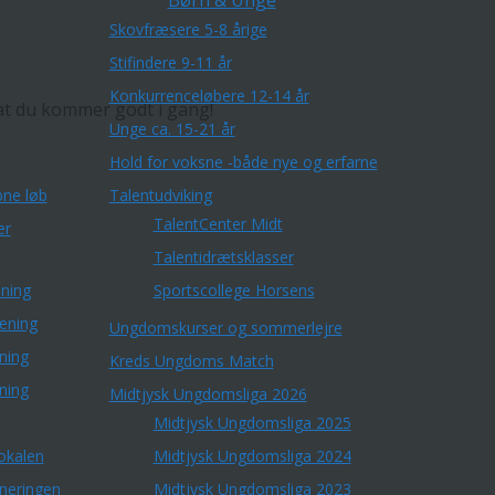
Børn & Unge
Skovfræsere 5-8 årige
Stifindere 9-11 år
Konkurrenceløbere 12-14 år
at du kommer godt i gang!
Unge ca. 15-21 år
Hold for voksne -både nye og erfarne
ne løb
Talentudviking
TalentCenter Midt
er
Talentidrætsklasser
ning
Sportscollege Horsens
æning
Ungdomskurser og sommerlejre
ning
Kreds Ungdoms Match
ning
Midtjysk Ungdomsliga 2026
Midtjysk Ungdomsliga 2025
okalen
Midtjysk Ungdomsliga 2024
rneringen
Midtjysk Ungdomsliga 2023