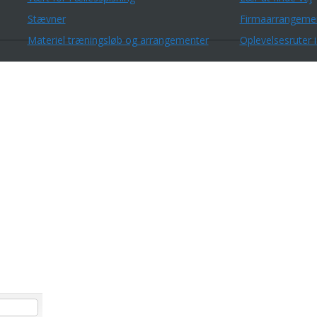
Stævner
Firmaarrangeme
Materiel træningsløb og arrangementer
Oplevelsesruter i