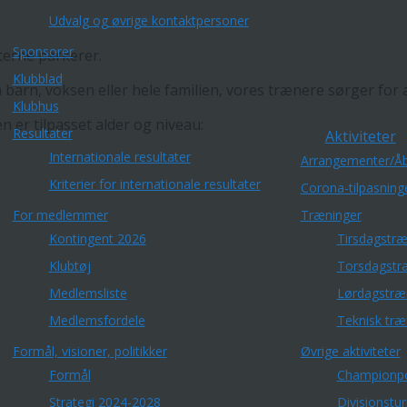
Udvalg og øvrige kontaktpersoner
Sponsorer
terne parkerer.
Klubblad
barn, voksen eller hele familien, vores trænere sørger for 
Klubhus
n er tilpasset alder og niveau:
Resultater
Aktiviteter
Internationale resultater
Arrangementer/Åb
Kriterier for internationale resultater
Corona-tilpasning
For medlemmer
Træninger
Kontingent 2026
Tirsdagstræ
Klubtøj
Torsdagstr
Medlemsliste
Lørdagstræ
Medlemsfordele
Teknisk træ
Formål, visioner, politikker
Øvrige aktiviteter
Formål
Championp
Strategi 2024-2028
Divisionstu