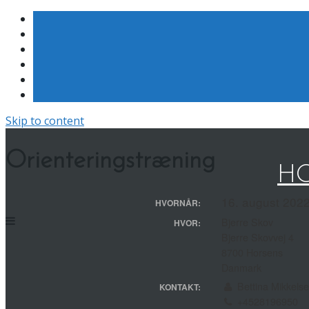
Skip to content
Orienteringstræning
HO
16. august 2022
HVORNÅR:
Bjerre Skov
HVOR:
Bjerre Skovvej 4
8700 Horsens
Danmark
Bettina Mikkels
KONTAKT:
+4528196950