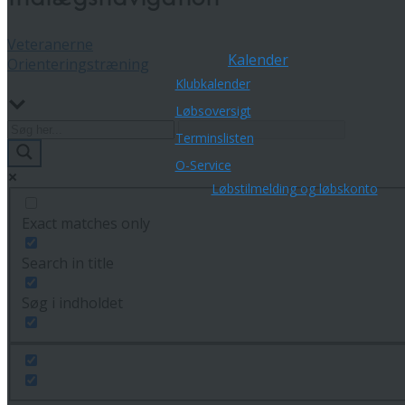
Veteranerne
Kalender
Orienteringstræning
Klubkalender
Løbsoversigt
Terminslisten
O-Service
Løbstilmelding og løbskonto
Exact matches only
Search in title
Søg i indholdet