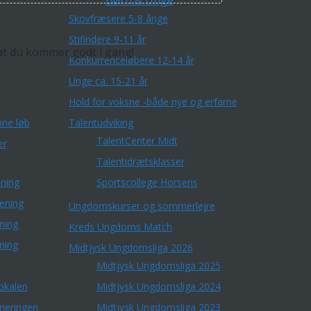
Børn & Unge
Skovfræsere 5-8 årige
Stifindere 9-11 år
at du kommer godt i gang!
Konkurrenceløbere 12-14 år
Unge ca. 15-21 år
Hold for voksne -både nye og erfarne
ne løb
Talentudviking
TalentCenter Midt
er
Talentidrætsklasser
ning
Sportscollege Horsens
æning
Ungdomskurser og sommerlejre
ning
Kreds Ungdoms Match
ning
Midtjysk Ungdomsliga 2026
Midtjysk Ungdomsliga 2025
okalen
Midtjysk Ungdomsliga 2024
rneringen
Midtjysk Ungdomsliga 2023