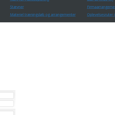
Stævner
Firmaarrangeme
Materiel træningsløb og arrangementer
Oplevelsesruter i