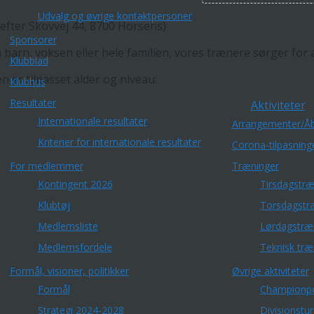
Udvalg og øvrige kontaktpersoner
efter Skovvej 44, 8700 Horsens)
Sponsorer
barn, voksen eller hele familien, vores trænere sørger for 
Klubblad
n er tilpasset alder og niveau:
Klubhus
Resultater
Aktiviteter
Internationale resultater
Arrangementer/Åb
Kriterier for internationale resultater
Corona-tilpasning
For medlemmer
Træninger
Kontingent 2026
Tirsdagstræ
Klubtøj
Torsdagstr
Medlemsliste
Lørdagstræ
Medlemsfordele
Teknisk træ
Formål, visioner, politikker
Øvrige aktiviteter
Formål
Championp
Strategi 2024-2028
Divisionstu