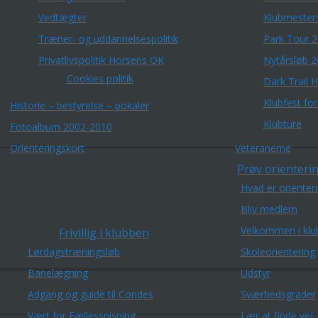
Vedtægter
Klubmester
Træner- og uddannelsespolitik
Park Tour 
Privatlivspolitik Horsens OK
Nytårsløb 
Cookies politik
Dark Trail 
Klubfest fo
Historie – bestyrelse – pokaler
Klubture
Fotoalbum 2002-2010
Orienteringskort
Veteranerne
Prøv orienterin
Hvad er orienter
Bliv medlem
Velkommen i klu
Frivillig i klubben
Lørdagstræningsløb
Skoleorientering
Banelægning
Udstyr
Adgang og guide til Condes
Sværhedsgrader
Vært for Fællesspisning
Lær at finde vej