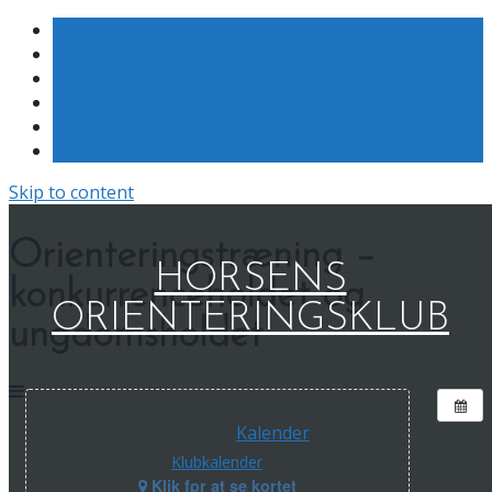
Skip to content
Orienteringstræning –
HORSENS
konkurrenceholdet og
ORIENTERINGSKLUB
ungdomsholdet
Kalender
Klubkalender
Klik for at se kortet