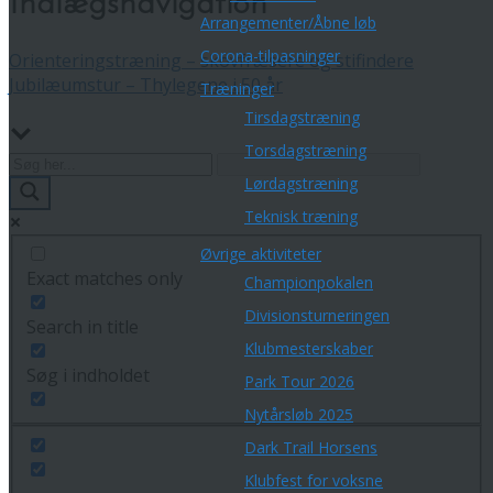
Indlægsnavigation
Arrangementer/Åbne løb
Corona-tilpasninger
Orienteringstræning – skovfræsere og stifindere
Jubilæumstur – Thylegene i 50 år
Træninger
Tirsdagstræning
Torsdagstræning
Lørdagstræning
Teknisk træning
Øvrige aktiviteter
Exact matches only
Championpokalen
Divisionsturneringen
Search in title
Klubmesterskaber
Søg i indholdet
Park Tour 2026
Nytårsløb 2025
Dark Trail Horsens
Klubfest for voksne