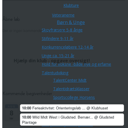
Klubture
Veteranerne
Åbne løb
Børn & Unge
Skovfræsere 5-8 årige
Der er ingen kommende begivenheder.
Stifindere 9-11 år
Konkurrenceløbere 12-14 år
Unge ca. 15-21 år
Hjælp din klub - opgave oversigt!
Hold for voksne -både nye og erfarne
Talentudviking
TalentCenter Midt
Talentidrætsklasser
Kommende begivenheder
Sportscollege Horsens
Ungdomskurser og sommerlejre
AUG
10:00
Ferieaktivitet: Orienteringsløb ...
@ Klubhuset
8
Kreds Ungdoms Match
10:00
Wild Midt West i Gludsted. Bemær...
@ Gludsted
lør
Plantage
Midtjysk Ungdomsliga 2026