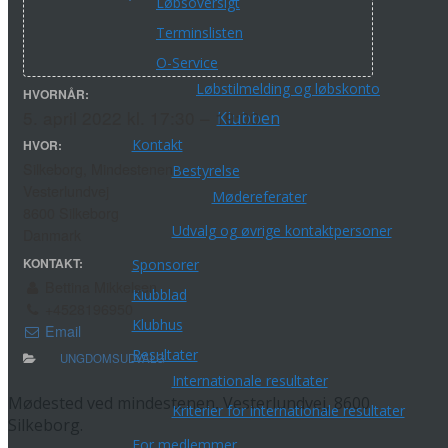
Løbsoversigt
Terminslisten
O-Service
Løbstilmelding og løbskonto
HVORNÅR:
5. april 2022 kl. 17:30 – 19:00
Klubben
Kontakt
HVOR:
Silkeborg, Mindestenen
Bestyrelse
Vesterlundvej
Mødereferater
8600 Silkeborg
Udvalg og øvrige kontaktpersoner
Danmark
KONTAKT:
Sponsorer
Bettina Mikkelsen
Klubblad
+4528196950
Klubhus
Email
Resultater
UNGDOMSUDVALG
Internationale resultater
Mødested ved mindestenen, Vesterlundvej, 8600
Kriterier for internationale resultater
Silkeborg.
For medlemmer