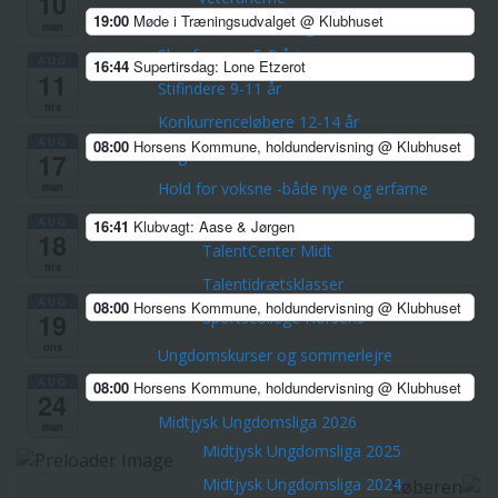
10
19:00
Møde i Træningsudvalget
@ Klubhuset
Børn & Unge
man
Skovfræsere 5-8 årige
AUG
16:44
Supertirsdag: Lone Etzerot
11
Stifindere 9-11 år
tirs
Konkurrenceløbere 12-14 år
AUG
08:00
Horsens Kommune, holdundervisning
@ Klubhuset
Unge ca. 15-21 år
17
Hold for voksne -både nye og erfarne
man
Talentudviking
AUG
16:41
Klubvagt: Aase & Jørgen
18
TalentCenter Midt
tirs
Talentidrætsklasser
AUG
08:00
Horsens Kommune, holdundervisning
@ Klubhuset
Sportscollege Horsens
19
ons
Ungdomskurser og sommerlejre
AUG
08:00
Horsens Kommune, holdundervisning
@ Klubhuset
Kreds Ungdoms Match
24
Midtjysk Ungdomsliga 2026
man
Midtjysk Ungdomsliga 2025
Midtjysk Ungdomsliga 2024