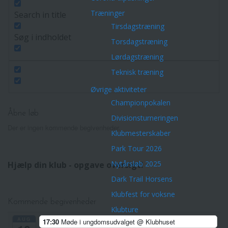
Træninger
Search in title
Tirsdagstræning
Søg i indholdet
Torsdagstræning
Lørdagstræning
Teknisk træning
Øvrige aktiviteter
Championpokalen
Åbne løb
Divisionsturneringen
Der er ingen kommende begivenheder.
Klubmesterskaber
Park Tour 2026
Nytårsløb 2025
Hjælp din klub - opgave oversigt!
Dark Trail Horsens
Klubfest for voksne
Kommende begivenheder
Klubture
AUG
17:30
Møde i ungdomsudvalget
@ Klubhuset
Veteranerne