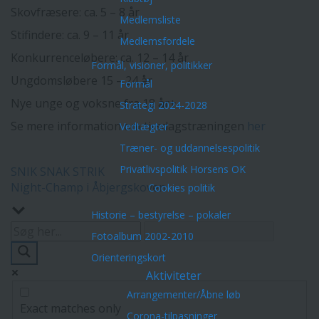
Skovfræsere: ca. 5 – 8 år
Medlemsliste
Stifindere: ca. 9 – 11 år
Medlemsfordele
Konkurrenceløbere: ca. 12 – 14 år
Formål, visioner, politikker
Ungdomsløbere 15 – 24 år
Formål
Nye unge og voksne fra 18 år+
Strategi 2024-2028
Se mere information om tirsdagstræningen
her
Vedtægter
Træner- og uddannelsespolitik
Privatlivspolitik Horsens OK
Indlægsnavigation
SNIK SNAK STRIK
Night-Champ i Åbjergskoven
Cookies politik
Historie – bestyrelse – pokaler
Fotoalbum 2002-2010
Orienteringskort
Aktiviteter
Arrangementer/Åbne løb
Exact matches only
Corona-tilpasninger