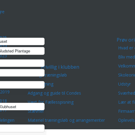
re
2025
Prøv ori
uset
2024
Hvad er 
ludsted Plantage
2023
Bliv me
2022
Velkomm
Frivillig i klubben
2021
Lørdagstræningsløb
Skoleori
 2020
Banelægning
Udstyr
 2019
Adgang og guide til Condes
Sværhed
2018
Vært for Fællesspisning
Lær at f
lubhuset
2017
Stævner
Firmaar
elingen
Materiel træningsløb og arrangementer
Oplevels