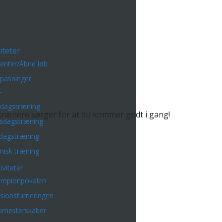
iteter
enter/Åbne løb
lpasninger
r
sdagstræning
 trænere sørger for at du kommer godt i gang!
sdagstræning
dagstræning
nisk træning
iviteter
mpionpokalen
isionsturneringen
bmesterskaber