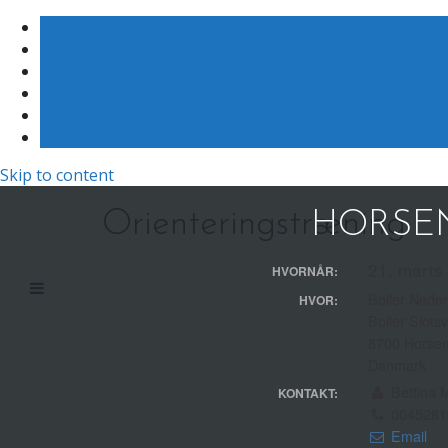
Skip to content
Orienteringstræning
HORSEN
21. marts
HVORNÅR:
Boller Nede
HVOR:
Boller Slots
8700 Horse
Danmark
Bettina 
KONTAKT:
0045281
Email