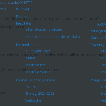
Sponsorer
hedens websted
VALG
Klubblad
Klubhus
skov. Mødested er den store græsplæne foran “slottet”.
Resultater
Aktiv
lder og niveau.
Internationale resultater
Arrangem
Kriterier for internationale resultater
Corona-ti
For medlemmer
Træninge
Kontingent 2026
Tir
er både som barn, voksen eller hele familien, vores mange
Klubtøj
Tor
Medlemsliste
Lør
g for voksne løbere – se mere
her
.
Medlemsfordele
Tek
Formål, visioner, politikker
Øvrige akt
Formål
Cha
onen
Strategi 2024-2028
Div
Vedtægter
Klu