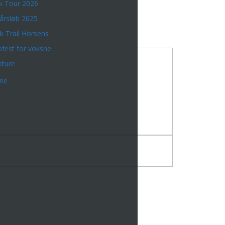
k Tour 2026
årsløb 2025
k Trail Horsens
bfest for voksne
bture
rne