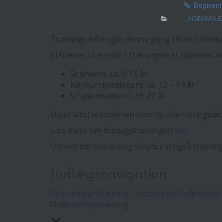
Begiven
UNGDOMSUD
Træningen foregår denne gang i Boller Neder
Vi træner i tre hold – træningen er tilpasset a
Stifindere, ca. 9-11 år
Konkurrenceløbere, ca. 12 – 14 år
Ungdomsløbere, 15-21 år
Du er altid velkommen som ny orienteringsløb
Læs mere om tirsdagstræningen
her
.
Udover børnetræning tilbyder vi også trænin
Indlægsnavigation
Orienteringstræning – opstart på forårssæs
Orienteringstræning