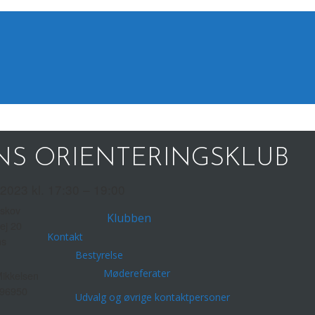
S ORIENTERINGSKLUB
 2023 kl. 17:30 – 19:00
rskov
Klubben
vej 20
Kontakt
ns
Bestyrelse
Mødereferater
Mikkelsen
96950
Udvalg og øvrige kontaktpersoner