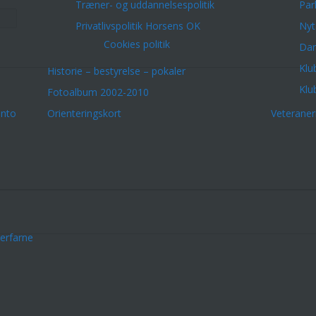
Træner- og uddannelsespolitik
Par
Privatlivspolitik Horsens OK
Nyt
Cookies politik
Dar
Klu
Historie – bestyrelse – pokaler
Klu
Fotoalbum 2002-2010
onto
Orienteringskort
Veterane
erfarne