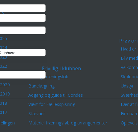
re
2025
Prøv ori
2024
Hvad er 
lubhuset
2023
Bliv me
2022
Velkomm
Frivillig i klubben
2021
Lørdagstræningsløb
Skoleori
 2020
Banelægning
Udstyr
 2019
Adgang og guide til Condes
Sværhed
2018
Vært for Fællesspisning
Lær at f
2017
Stævner
Firmaar
elingen
Materiel træningsløb og arrangementer
Oplevels