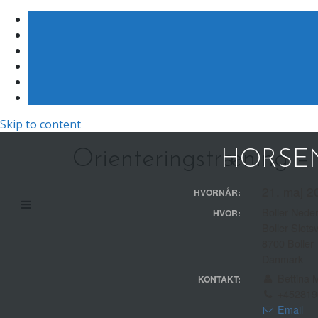
Skip to content
Orienteringstræning – 
HORSEN
21. maj 2
HVORNÅR:
Boller Nede
HVOR:
Boller Slots
8700 Boller
Danmark
Bettina 
KONTAKT:
+452819
Email