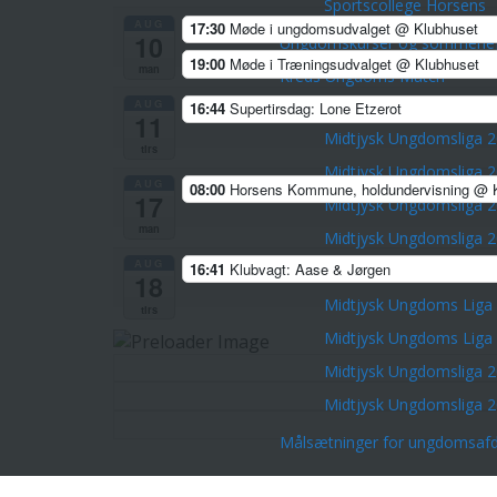
Sportscollege Horsens
AUG
17:30
Møde i ungdomsudvalget
@ Klubhuset
10
Ungdomskurser og sommerlej
19:00
Møde i Træningsudvalget
@ Klubhuset
man
Kreds Ungdoms Match
AUG
16:44
Supertirsdag: Lone Etzerot
Midtjysk Ungdomsliga 2026
11
Midtjysk Ungdomsliga 
tirs
Midtjysk Ungdomsliga 
AUG
08:00
Horsens Kommune, holdundervisning
@ K
17
Midtjysk Ungdomsliga 
man
Midtjysk Ungdomsliga 
AUG
16:41
Klubvagt: Aase & Jørgen
Midtjysk Ungdomsliga 
18
Midtjysk Ungdoms Liga
tirs
Midtjysk Ungdoms Liga
Midtjysk Ungdomsliga 
Midtjysk Ungdomsliga 
Målsætninger for ungdomsafd