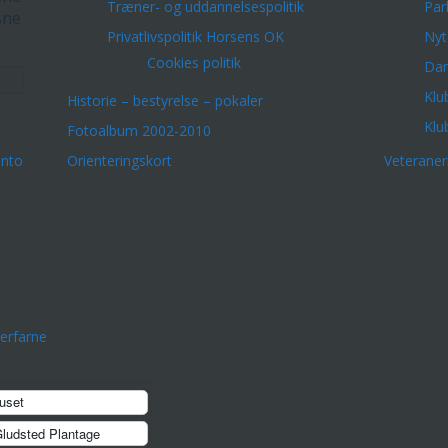
Træner- og uddannelsespolitik
Par
sne
Privatlivspolitik Horsens OK
Nyt
Cookies politik
Dar
Klu
Historie – bestyrelse – pokaler
Klu
Fotoalbum 2002-2010
onto
Orienteringskort
Veterane
erfarne
uset
ludsted Plantage