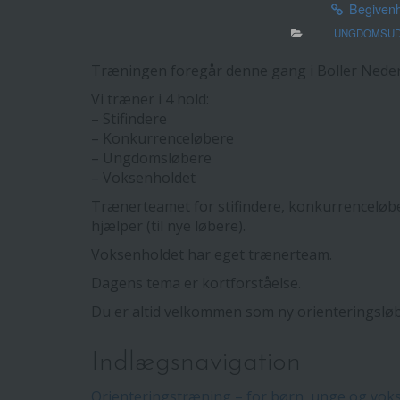
Begiven
UNGDOMSUD
Træningen foregår denne gang i Boller Neder
Vi træner i 4 hold:
– Stifindere
– Konkurrenceløbere
– Ungdomsløbere
– Voksenholdet
Trænerteamet for stifindere, konkurrenceløb
hjælper (til nye løbere).
Voksenholdet har eget trænerteam.
Dagens tema er kortforståelse.
Du er altid velkommen som ny orienteringsløb
Indlægsnavigation
Orienteringstræning – for børn, unge og vok