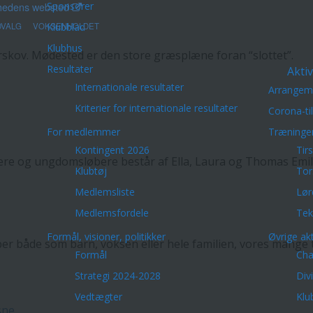
Sponsorer
hedens websted
VALG
VOKSENHOLDET
Klubblad
Klubhus
skov. Mødested er den store græsplæne foran “slottet”.
Resultater
Aktiv
Internationale resultater
Arrangem
Kriterier for internationale resultater
Corona-ti
For medlemmer
Træninge
Kontingent 2026
Tir
ere og ungdomsløbere består af Ella, Laura og Thomas Emi
Klubtøj
Tor
Medlemsliste
Lør
Medlemsfordele
Tek
Formål, visioner, politikker
Øvrige akt
er både som barn, voksen eller hele familien, vores mange
Formål
Cha
Strategi 2024-2028
Div
Vedtægter
Klu
sne