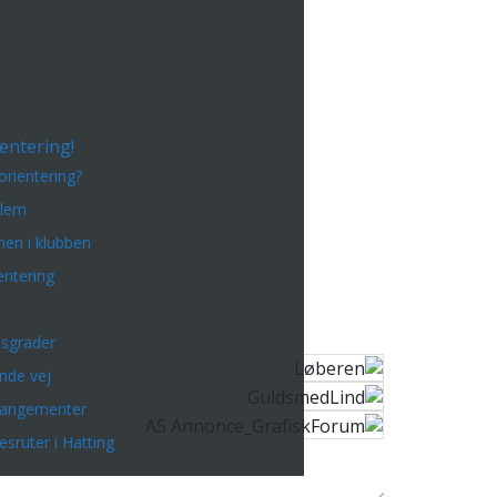
entering!
orientering?
dlem
en i klubben
entering
sgrader
inde vej
rangementer
esruter i Hatting