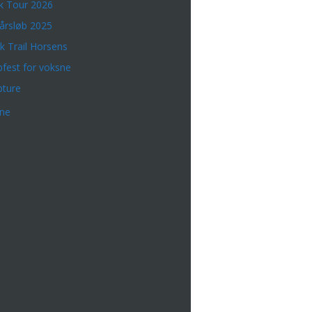
k Tour 2026
årsløb 2025
k Trail Horsens
bfest for voksne
bture
rne