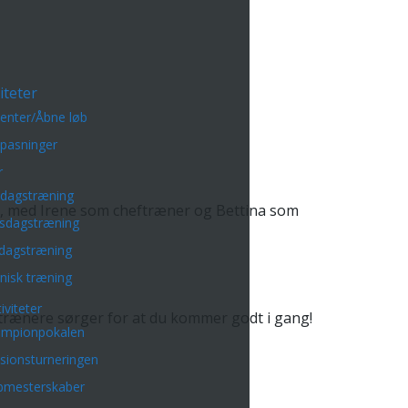
iteter
enter/Åbne løb
lpasninger
r
sdagstræning
l, med Irene som cheftræner og Bettina som
sdagstræning
dagstræning
nisk træning
iviteter
 trænere sørger for at du kommer godt i gang!
mpionpokalen
isionsturneringen
bmesterskaber