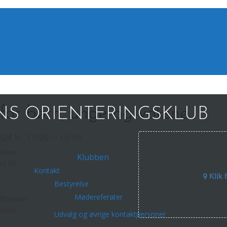
for børn, unge og voksne
S ORIENTERINGSKLUB
024 kl. 17:30 – 19:00
rskov
Klubben
vej 20
Kontakt
Klik 
Bestyrelse
Mødereferater
Mikkelsen
6950
Udvalg og øvrige kontaktpersoner