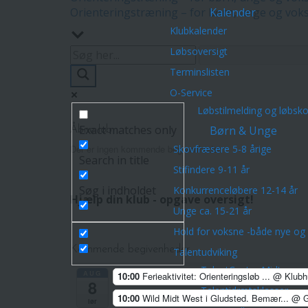
Orienteringstræning – for børn, unge og vok
Kalender
Klubkalender
Løbsoversigt
Terminslisten
O-Service
Løbstilmelding og løbsk
Exact matches only
Børn & Unge
Åbne løb
Der er ingen kommende begivenheder.
Skovfræsere 5-8 årige
Search in title
Stifindere 9-11 år
Søg i indholdet
Konkurrenceløbere 12-14 år
Hjælp din klub - opgave oversigt!
Unge ca. 15-21 år
Hold for voksne -både nye og 
Kommende begivenheder
Talentudviking
TalentCenter Midt
AUG
10:00
Ferieaktivitet: Orienteringsløb ...
@ Klubh
8
Talentidrætsklasser
10:00
Wild Midt West i Gludsted. Bemær...
@ G
lør