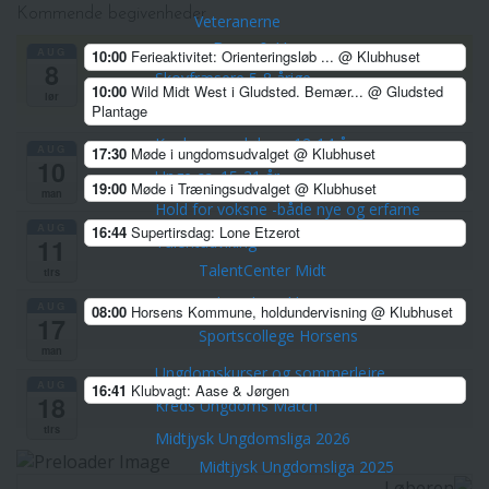
Kommende begivenheder
Veteranerne
Børn & Unge
AUG
10:00
Ferieaktivitet: Orienteringsløb ...
@ Klubhuset
8
Skovfræsere 5-8 årige
10:00
Wild Midt West i Gludsted. Bemær...
@ Gludsted
lør
Plantage
Stifindere 9-11 år
Konkurrenceløbere 12-14 år
AUG
17:30
Møde i ungdomsudvalget
@ Klubhuset
10
Unge ca. 15-21 år
19:00
Møde i Træningsudvalget
@ Klubhuset
man
Hold for voksne -både nye og erfarne
AUG
16:44
Supertirsdag: Lone Etzerot
Talentudviking
11
TalentCenter Midt
tirs
Talentidrætsklasser
AUG
08:00
Horsens Kommune, holdundervisning
@ Klubhuset
17
Sportscollege Horsens
man
Ungdomskurser og sommerlejre
AUG
16:41
Klubvagt: Aase & Jørgen
18
Kreds Ungdoms Match
tirs
Midtjysk Ungdomsliga 2026
Midtjysk Ungdomsliga 2025