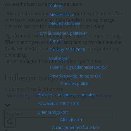
Voksenholdet har eget trænerteam.
Klubtøj
Du er altid velkommen som ny orienteringsløber både
Medlemsliste
som barn, voksen eller hele familien, vores mange
Medlemsfordele
trænere sørger for at du kommer godt i gang!
Formål, visioner, politikker
Og så er det første tirsdag i måneden = supertirsdag.
Formål
Efter træningen er der fællesspisning for de tilmeldte
(hold øje med facebook for nærmere information og
Strategi 2024-2028
tilmelding.
Vedtægter
Der er mulighed for et bad inden spisningen.
Træner- og uddannelsespolitik
Privatlivspolitik Horsens OK
Indlægsnavigation
Cookies politik
Klubvagt: Birte & Johannes
Historie – bestyrelse – pokaler
Orienteringstræning – for børn, unge og voksne
Fotoalbum 2002-2010
Orienteringskort
Aktiviteter
Arrangementer/Åbne løb