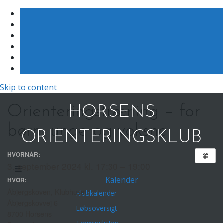
Skip to content
Orienteringstræning – for
HORSENS
børn, unge og voksne
ORIENTERINGSKLUB
HVORNÅR:
3. september 2024 kl. 17:30 – 19:00
Kalender
HVOR:
Åbjergskoven, Klubhuset
Klubkalender
Åbjergskovvej 6
Løbsoversigt
8700 Horsens
Terminslisten