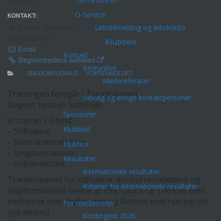
Danmark
O-Service
KONTAKT:
Bettina Mikkelsen
Løbstilmelding og løbskonto
28196950
Klubben
Email
Kontakt
Begivenhedens websted
Bestyrelse
UNGDOMSUDVALG
VOKSENHOLDET
Mødereferater
Træningen foregår i Åbjergskoven.
Udvalg og øvrige kontaktpersoner
Dagens tema er ledelinjer.
Sponsorer
Vi træner i 4 hold:
Klubblad
– Stifindere
– Konkurrenceløbere
Klubhus
– Ungdomsløbere
Resultater
– Voksenholdet
Internationale resultater
Trænerteamet for stifindere, konkurrenceløbere og
Kriterier for internationale resultater
ungdomsløbere består af Ella, Laura og Thomas Emil,
med Irene som cheftræner og Bettina som hjælper (til
For medlemmer
nye løbere).
Kontingent 2026