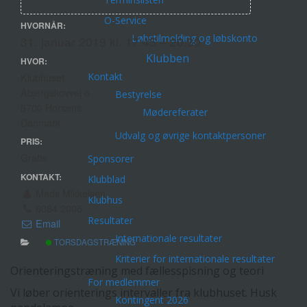
O-Service
HVORNÅR:
Løbstilmelding og løbskonto
31. januar 2019 kl. 17:45 – 20:30
Klubben
HVOR:
Kontakt
Klubhuset
Åbjergskovvej 6
Bestyrelse
8700 Horsens
Mødereferater
Danmark
Udvalg og øvrige kontaktpersoner
PRIS:
Gratis
Sponsorer
KONTAKT:
Klubblad
Mads Mikkelsen
Klubhus
6084 2005
Resultater
Email
Internationale resultater
TORSDAGSTRÆNING
Kriterier for internationale resultater
Orienteringstræning med fællesspisning og teori
For medlemmer
Vi løber orienterings intervaller fra klubhuset. Husk
Kontingent 2026