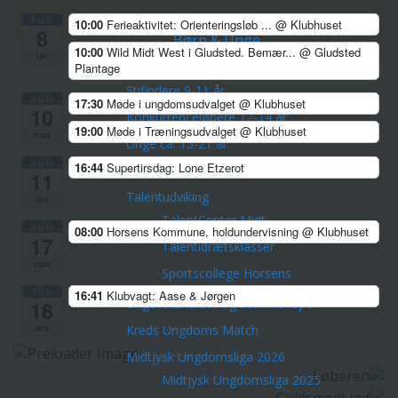
Veteranerne
AUG
10:00
Ferieaktivitet: Orienteringsløb ...
@ Klubhuset
8
Børn & Unge
10:00
Wild Midt West i Gludsted. Bemær...
@ Gludsted
lør
Skovfræsere 5-8 årige
Plantage
Stifindere 9-11 år
AUG
17:30
Møde i ungdomsudvalget
@ Klubhuset
10
Konkurrenceløbere 12-14 år
19:00
Møde i Træningsudvalget
@ Klubhuset
man
Unge ca. 15-21 år
AUG
16:44
Supertirsdag: Lone Etzerot
Hold for voksne -både nye og erfarne
11
Talentudviking
tirs
TalentCenter Midt
AUG
08:00
Horsens Kommune, holdundervisning
@ Klubhuset
17
Talentidrætsklasser
man
Sportscollege Horsens
AUG
16:41
Klubvagt: Aase & Jørgen
Ungdomskurser og sommerlejre
18
tirs
Kreds Ungdoms Match
Midtjysk Ungdomsliga 2026
Midtjysk Ungdomsliga 2025