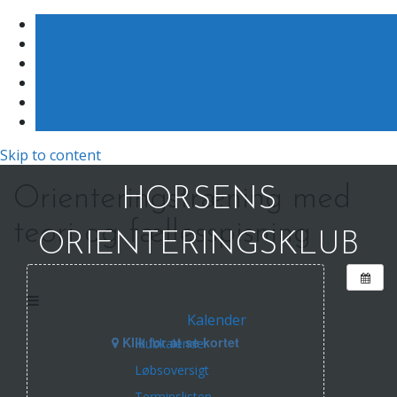
Skip to content
Orienteringstræning med
HORSENS
teori og fællesspisning
ORIENTERINGSKLUB
Kalender
Klik for at se kortet
Klubkalender
Løbsoversigt
Terminslisten