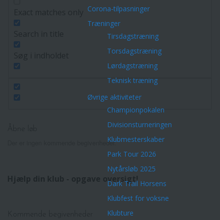
Corona-tilpasninger
Exact matches only
Træninger
Search in title
Tirsdagstræning
Torsdagstræning
Søg i indholdet
Lørdagstræning
Teknisk træning
Øvrige aktiviteter
Championpokalen
Divisionsturneringen
Åbne løb
Klubmesterskaber
Der er ingen kommende begivenheder.
Park Tour 2026
Nytårsløb 2025
Hjælp din klub - opgave oversigt!
Dark Trail Horsens
Klubfest for voksne
Klubture
Kommende begivenheder