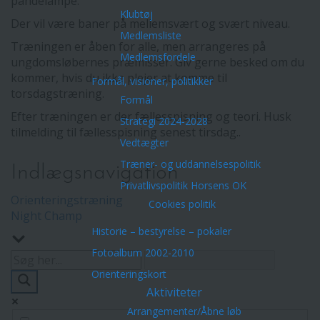
pandelampe.
Klubtøj
Der vil være baner på mellemsvært og svært niveau.
Medlemsliste
Træningen er åben for alle, men arrangeres på
Medlemsfordele
ungdomsløbernes præmisser. Giv gerne besked om du
kommer, hvis du ikke plejer at komme til
Formål, visioner, politikker
torsdagstræning.
Formål
Efter træningen er der fællesspisning og teori. Husk
Strategi 2024-2028
tilmelding til fællesspisning senest tirsdag..
Vedtægter
Træner- og uddannelsespolitik
Indlægsnavigation
Privatlivspolitik Horsens OK
Orienteringstræning
Cookies politik
Night Champ
Historie – bestyrelse – pokaler
Fotoalbum 2002-2010
Orienteringskort
Aktiviteter
Arrangementer/Åbne løb