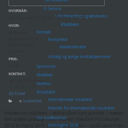
O-Service
HVORNÅR:
Løbstilmelding og løbskonto
10. februar 2016 kl. 18:00 – 21:00
Klubben
HVOR:
Kontakt
Klubhuset
Åbjergskovvej 6
Bestyrelse
8700 Horsens
Mødereferater
Danmark
Udvalg og øvrige kontaktpersoner
PRIS:
Gratis
Sponsorer
KONTAKT:
Klubblad
Elin Holm Jensen
Klubhus
30 82 77 37
Resultater
Email
Internationale resultater
QUINDERNE
Kriterier for internationale resultater
Kvinderne i klubben – aktive såvel som passive – mødes
For medlemmer
den anden onsdag i hver måned i halvåret fra oktober
Kontingent 2026
2015 til marts 2016. Du er velkommen – også selvom du