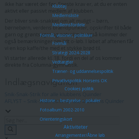
ikke har været der før. Eneste krav er, at du er enten
Klubtøj
aktivt eller passivt medlem af klubben.
Medlemsliste
Der bliver snik-snakket om alt muligt – børn,
Medlemsfordele
børnebørn, verdens brændpunkter, opskrifter til både
garn og grøntsager og naturligvis også kommer der
Formål, visioner, politikker
også bemærkninger om lidt o-løb. I løbet af aftenen får
Formål
vi en kop kaffe/the med et stykke brød til.
Strategi 2024-2028
Vi starter allerede kl. 18, fordi en del af os kommer
Vedtægter
direkte fra Columna-gymnastik.
Træner- og uddannelsespolitik
Privatlivspolitik Horsens OK
Indlægsnavigation
Cookies politik
Snik-Snak-Strik for alle klubbens Quinder
Historie – bestyrelse – pokaler
AFLYST – Snik-Snak-Strik for alle klubbens Quinder
Fotoalbum 2002-2010
Orienteringskort
Aktiviteter
Arrangementer/Åbne løb