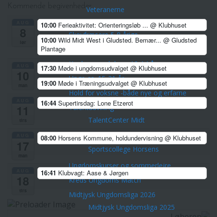
Kommende begivenheder
Veteranerne
Børn & Unge
AUG
10:00
Ferieaktivitet: Orienteringsløb ...
@ Klubhuset
8
Skovfræsere 5-8 årige
10:00
Wild Midt West i Gludsted. Bemær...
@ Gludsted
lør
Plantage
Stifindere 9-11 år
Konkurrenceløbere 12-14 år
AUG
17:30
Møde i ungdomsudvalget
@ Klubhuset
10
Unge ca. 15-21 år
19:00
Møde i Træningsudvalget
@ Klubhuset
man
Hold for voksne -både nye og erfarne
AUG
16:44
Supertirsdag: Lone Etzerot
Talentudviking
11
TalentCenter Midt
tirs
Talentidrætsklasser
AUG
08:00
Horsens Kommune, holdundervisning
@ Klubhuset
17
Sportscollege Horsens
man
Ungdomskurser og sommerlejre
AUG
16:41
Klubvagt: Aase & Jørgen
18
Kreds Ungdoms Match
tirs
Midtjysk Ungdomsliga 2026
Midtjysk Ungdomsliga 2025