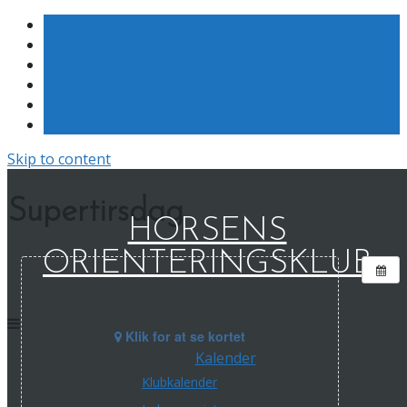
Skip to content
Supertirsdag
HORSENS
ORIENTERINGSKLUB
Klik for at se kortet
Kalender
Klubkalender