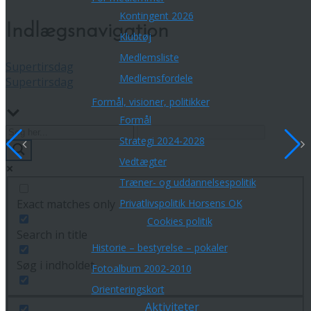
Kontingent 2026
Indlægsnavigation
Klubtøj
Medlemsliste
Supertirsdag
Medlemsfordele
Supertirsdag
Formål, visioner, politikker
Formål
Strategi 2024-2028
Vedtægter
Træner- og uddannelsespolitik
Privatlivspolitik Horsens OK
Exact matches only
Cookies politik
Search in title
Historie – bestyrelse – pokaler
Søg i indholdet
Fotoalbum 2002-2010
Orienteringskort
Aktiviteter