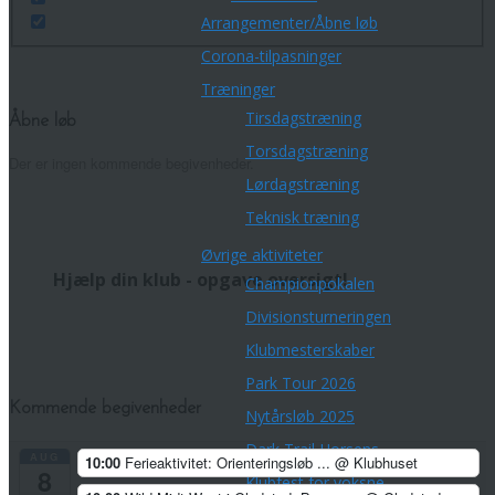
Arrangementer/Åbne løb
Corona-tilpasninger
Træninger
Tirsdagstræning
Åbne løb
Torsdagstræning
Der er ingen kommende begivenheder.
Lørdagstræning
Teknisk træning
Øvrige aktiviteter
Hjælp din klub - opgave oversigt!
Championpokalen
Divisionsturneringen
Klubmesterskaber
Park Tour 2026
Kommende begivenheder
Nytårsløb 2025
Dark Trail Horsens
AUG
10:00
Ferieaktivitet: Orienteringsløb ...
@ Klubhuset
8
Klubfest for voksne