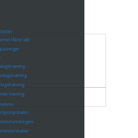
iteter
enter/Åbne løb
lpasninger
r
sdagstræning
sdagstræning
dagstræning
nisk træning
iviteter
mpionpokalen
isionsturneringen
bmesterskaber