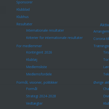
Sponsorer
Klubblad
Klubhus
Resultater
Aktiv
Internationale resultater
Arrangem
Kriterier for internationale resultater
Corona-ti
For medlemmer
Træninge
Kontingent 2026
Tir
Klubtøj
Tor
Medlemsliste
Lør
Medlemsfordele
Tek
Formål, visioner, politikker
Øvrige akt
Formål
Cha
Strategi 2024-2028
Div
Vedtægter
Klu