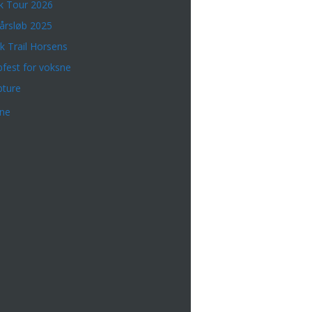
k Tour 2026
årsløb 2025
k Trail Horsens
bfest for voksne
bture
rne