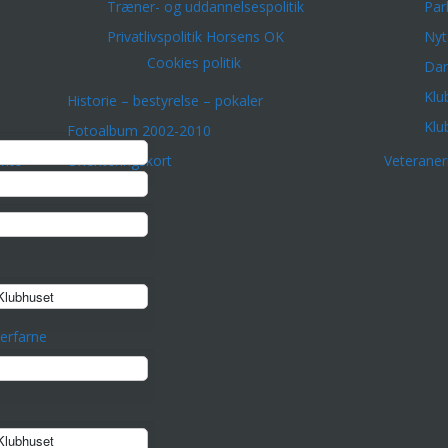
Træner- og uddannelsespolitik
Par
Privatlivspolitik Horsens OK
Nyt
Cookies politik
Dar
Klu
Historie – bestyrelse – pokaler
Klu
Fotoalbum 2002-2010
onto
Orienteringskort
Veterane
lubhuset
erfarne
lubhuset