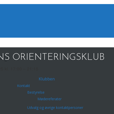
ieg
S ORIENTERINGSKLUB
5 kl. 17:00 – 21:15
Klubben
Kontakt
Bestyrelse
Mødereferater
Udvalg og øvrige kontaktpersoner