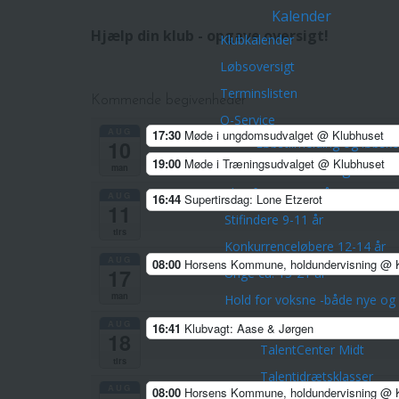
Kalender
Hjælp din klub - opgave oversigt!
Klubkalender
Løbsoversigt
Terminslisten
Kommende begivenheder
O-Service
AUG
17:30
Møde i ungdomsudvalget
@ Klubhuset
Løbstilmelding og løbsk
10
19:00
Møde i Træningsudvalget
@ Klubhuset
Børn & Unge
man
Skovfræsere 5-8 årige
AUG
16:44
Supertirsdag: Lone Etzerot
11
Stifindere 9-11 år
tirs
Konkurrenceløbere 12-14 år
AUG
08:00
Horsens Kommune, holdundervisning
@ K
17
Unge ca. 15-21 år
man
Hold for voksne -både nye og 
AUG
Talentudviking
16:41
Klubvagt: Aase & Jørgen
18
TalentCenter Midt
tirs
Talentidrætsklasser
AUG
08:00
Horsens Kommune, holdundervisning
@ K