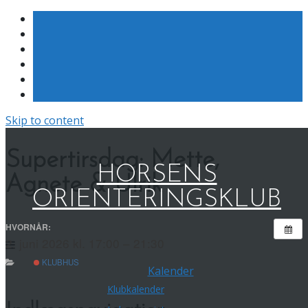
Skip to content
Supertirsdag: Mette,
HORSENS
Agnete & Ulrik
ORIENTERINGSKLUB
HVORNÅR:
2. juni 2026 kl. 17:00 – 21:30
KLUBHUS
Kalender
Klubkalender