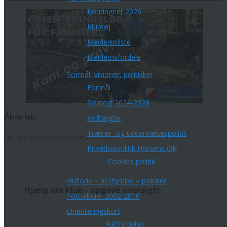
Kontingent 2026
Klubtøj
Medlemsliste
Medlemsfordele
Formål, visioner, politikker
Formål
Strategi 2024-2028
Vedtægter
Åbne løb
Træner- og uddannelsespolitik
Der er ingen kommende begivenheder.
Privatlivspolitik Horsens OK
Cookies politik
Historie – bestyrelse – pokaler
Hjælp din klub - opgave oversigt!
Fotoalbum 2002-2010
Orienteringskort
Aktiviteter