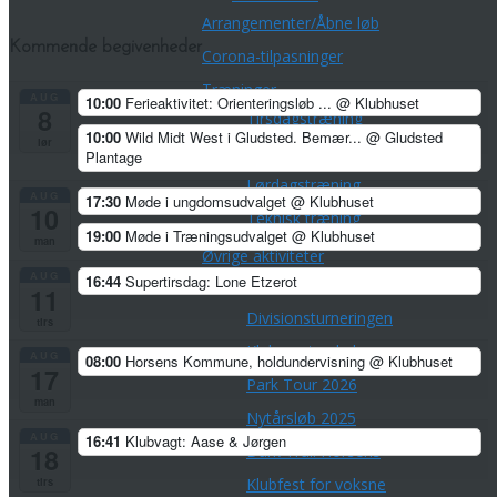
Arrangementer/Åbne løb
Kommende begivenheder
Corona-tilpasninger
Træninger
AUG
10:00
Ferieaktivitet: Orienteringsløb ...
@ Klubhuset
8
Tirsdagstræning
10:00
Wild Midt West i Gludsted. Bemær...
@ Gludsted
lør
Torsdagstræning
Plantage
Lørdagstræning
AUG
17:30
Møde i ungdomsudvalget
@ Klubhuset
10
Teknisk træning
19:00
Møde i Træningsudvalget
@ Klubhuset
man
Øvrige aktiviteter
AUG
16:44
Supertirsdag: Lone Etzerot
Championpokalen
11
Divisionsturneringen
tirs
Klubmesterskaber
AUG
08:00
Horsens Kommune, holdundervisning
@ Klubhuset
17
Park Tour 2026
man
Nytårsløb 2025
AUG
16:41
Klubvagt: Aase & Jørgen
Dark Trail Horsens
18
tirs
Klubfest for voksne