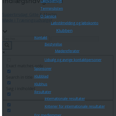
Indlægsnavigation
Løbsoversigt
Terminslisten
Supertirsdag: Gitte & Martin
O-Service
Møde i Træningsudvalget
Løbstilmelding og løbskonto
Klubben
Kontakt
Bestyrelse
Mødereferater
Udvalg og øvrige kontaktpersoner
Exact matches only
Sponsorer
Klubblad
Search in title
Klubhus
Søg i indholdet
Resultater
Internationale resultater
Kriterier for internationale resultater
For medlemmer