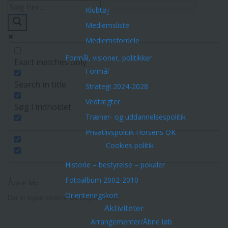
Klubtøj
Medlemsliste
Medlemsfordele
Formål, visioner, politikker
Exact matches only
Formål
Search in title
Strategi 2024-2028
Vedtægter
Søg i indholdet
Træner- og uddannelsespolitik
Privatlivspolitik Horsens OK
Cookies politik
Historie – bestyrelse – pokaler
Fotoalbum 2002-2010
Åbne løb
Orienteringskort
Der er ingen kommende begivenheder.
Aktiviteter
Arrangementer/Åbne løb