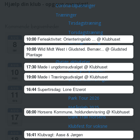
Hjælp din klub - opgave oversigt!
Corona-tilpasninger
Træninger
Tirsdagstræning
Kommende begivenheder
Torsdagstræning
AUG
10:00
Ferieaktivitet: Orienteringsløb ...
@ Klubhuset
Lørdagstræning
8
10:00
Wild Midt West i Gludsted. Bemær...
@ Gludsted
lør
Teknisk træning
Plantage
Øvrige aktiviteter
AUG
17:30
Møde i ungdomsudvalget
@ Klubhuset
10
Championpokalen
19:00
Møde i Træningsudvalget
@ Klubhuset
man
Divisionsturneringen
AUG
Klubmesterskaber
16:44
Supertirsdag: Lone Etzerot
11
Park Tour 2026
tirs
Nytårsløb 2025
AUG
08:00
Horsens Kommune, holdundervisning
@ Klubhuset
17
Dark Trail Horsens
man
Klubfest for voksne
AUG
16:41
Klubvagt: Aase & Jørgen
Klubture
18