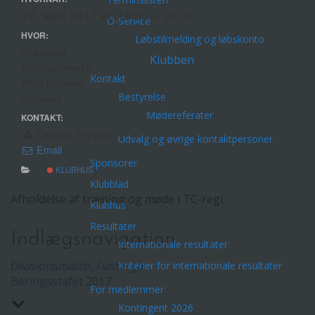
19. april 2017 kl. 19:30 – 20:30
O-Service
HVOR:
Løbstilmelding og løbskonto
Klubhuset
Klubben
Åbjergskovvej 6
Kontakt
8700 Horsens
Bestyrelse
Danmark
Mødereferater
KONTAKT:
Carsten Thyssen
Udvalg og øvrige kontaktpersoner
Email
Sponsorer
KLUBHUS
Klubblad
Afholdelse af træning og møde i TC-regi.
Klubhus
Resultater
Indlægsnavigation
Internationale resultater
Divisionsmatch, Fussingø
Kriterier for internationale resultater
Beringsstafet 2017
For medlemmer
Kontingent 2026