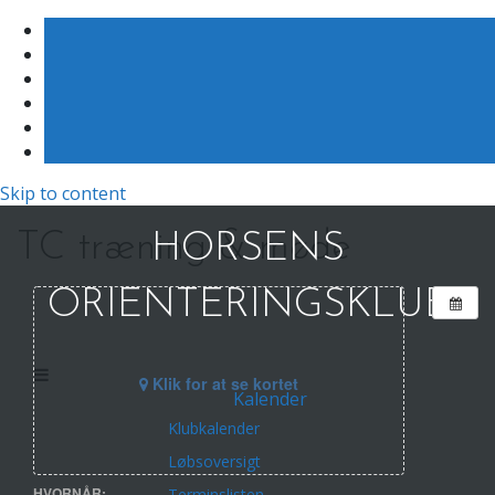
Skip to content
TC træning & møde
HORSENS
ORIENTERINGSKLUB
Klik for at se kortet
Kalender
Klubkalender
Løbsoversigt
HVORNÅR:
Terminslisten