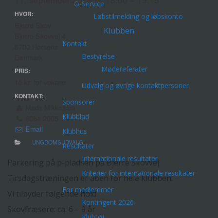
O-Service
HVOR:
Løbstilmelding og løbskonto
Bjerre Skov
Klubben
Bjerre Skovvej 4
Kontakt
8700 Horsens
Bestyrelse
Danmark
Mødereferater
PRIS:
10 kr. for voksne
Udvalg og øvrige kontaktpersoner
KONTAKT:
Sponsorer
Mads Mikkelsen
Klubblad
6084 2005
Email
Klubhus
UNGDOMSUDVALG
Resultater
Internationale resultater
Parkering på p-pladsen på Bjerre Skovvej
Kriterier for internationale resultater
Tirsdagstræningen er åben for hele klubben.
For medlemmer
Vi tilbyder følgende hold:
Kontingent 2026
Skovfræsere: ca. 6 – 9 år
Klubtøj