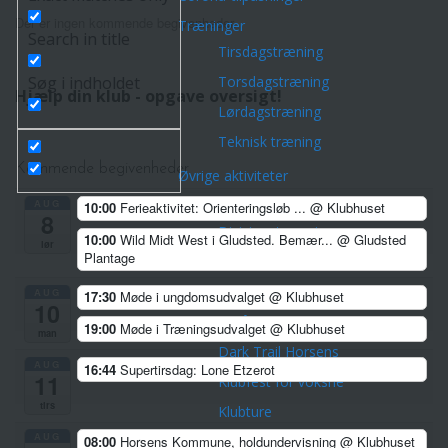
Der er ingen kommende begivenheder.
Træninger
Search in title
Tirsdagstræning
Søg i indholdet
Torsdagstræning
Hjælp din klub - opgave oversigt!
Lørdagstræning
Teknisk træning
Kommende begivenheder
Øvrige aktiviteter
Championpokalen
AUG
10:00
Ferieaktivitet: Orienteringsløb ...
@ Klubhuset
8
Divisionsturneringen
10:00
Wild Midt West i Gludsted. Bemær...
@ Gludsted
lør
Plantage
Klubmesterskaber
Park Tour 2026
AUG
17:30
Møde i ungdomsudvalget
@ Klubhuset
10
Nytårsløb 2025
19:00
Møde i Træningsudvalget
@ Klubhuset
man
Dark Trail Horsens
AUG
16:44
Supertirsdag: Lone Etzerot
11
Klubfest for voksne
tirs
Klubture
AUG
08:00
Horsens Kommune, holdundervisning
@ Klubhuset
Veteranerne