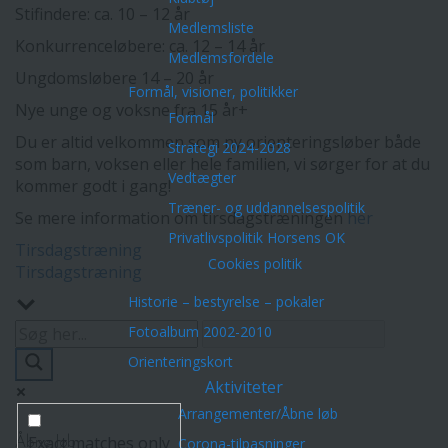
Stifindere: ca. 10 – 12 år
Medlemsliste
Konkurrenceløbere: ca. 12 – 14 år
Medlemsfordele
Ungdomsløbere 14 – 20 år
Formål, visioner, politikker
Nye unge og voksne fra 15 år+
Formål
Du er altid velkommen som ny orienteringsløber både
Strategi 2024-2028
som barn, voksen eller hele familien, vi sørger for at du
Vedtægter
kommer godt i gang!
Træner- og uddannelsespolitik
Se mere information om tirsdagstræningen
her
Privatlivspolitik Horsens OK
Indlægsnavigation
Tirsdagstræning
Cookies politik
Tirsdagstræning
Historie – bestyrelse – pokaler
Fotoalbum 2002-2010
Orienteringskort
Aktiviteter
Arrangementer/Åbne løb
Exact matches only
Corona-tilpasninger
Åbne løb