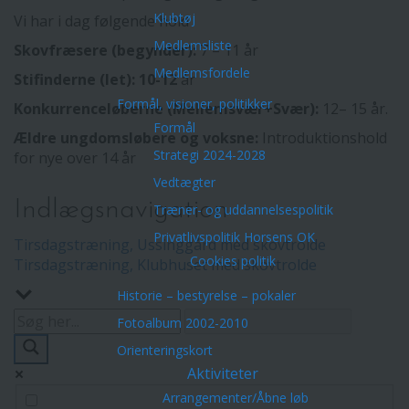
Klubtøj
Vi har i dag følgende hold
Medlemsliste
Skovfræsere (begynder):
7 – 11 år
Medlemsfordele
Stifinderne (let): 10-12
år
Formål, visioner, politikker
Konkurrenceløberne (Mellemsvær+Svær):
12– 15 år.
Formål
Ældre ungdomsløbere og voksne:
Introduktionshold
Strategi 2024-2028
for nye over 14 år
Vedtægter
Indlægsnavigation
Træner- og uddannelsespolitik
Privatlivspolitik Horsens OK
Tirsdagstræning, Ussinggård med skovtrolde
Cookies politik
Tirsdagstræning, Klubhuset med skovtrolde
Historie – bestyrelse – pokaler
Fotoalbum 2002-2010
Orienteringskort
Aktiviteter
Arrangementer/Åbne løb