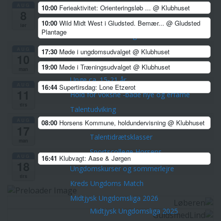
AUG
10:00
Ferieaktivitet: Orienteringsløb ...
@ Klubhuset
Veteranerne
8
Børn & Unge
10:00
Wild Midt West i Gludsted. Bemær...
@ Gludsted
lør
Plantage
Skovfræsere 5-8 årige
AUG
Stifindere 9-11 år
17:30
Møde i ungdomsudvalget
@ Klubhuset
10
Konkurrenceløbere 12-14 år
19:00
Møde i Træningsudvalget
@ Klubhuset
man
Unge ca. 15-21 år
AUG
16:44
Supertirsdag: Lone Etzerot
11
Hold for voksne -både nye og erfarne
tirs
Talentudviking
AUG
TalentCenter Midt
08:00
Horsens Kommune, holdundervisning
@ Klubhuset
17
Talentidrætsklasser
man
Sportscollege Horsens
AUG
16:41
Klubvagt: Aase & Jørgen
18
Ungdomskurser og sommerlejre
tirs
Kreds Ungdoms Match
Midtjysk Ungdomsliga 2026
Midtjysk Ungdomsliga 2025