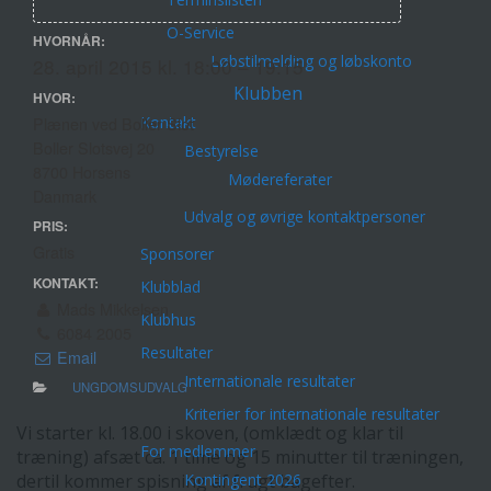
O-Service
HVORNÅR:
Løbstilmelding og løbskonto
28. april 2015 kl. 18:00 – 19:15
Klubben
HVOR:
Kontakt
Plænen ved Boller Slot
Boller Slotsvej 20
Bestyrelse
8700 Horsens
Mødereferater
Danmark
Udvalg og øvrige kontaktpersoner
PRIS:
Gratis
Sponsorer
KONTAKT:
Klubblad
Mads Mikkelsen
Klubhus
6084 2005
Resultater
Email
Internationale resultater
UNGDOMSUDVALG
Kriterier for internationale resultater
Vi starter kl. 18.00 i skoven, (omklædt og klar til
For medlemmer
træning) afsæt ca. 1 time og 15 minutter til træningen,
Kontingent 2026
dertil kommer spisning af frugt bagefter.