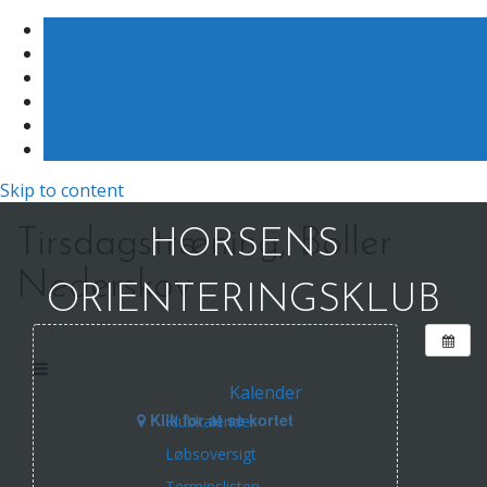
Skip to content
Tirsdagstræning, Boller
HORSENS
Nederskov
ORIENTERINGSKLUB
Kalender
Klik for at se kortet
Klubkalender
Løbsoversigt
Terminslisten