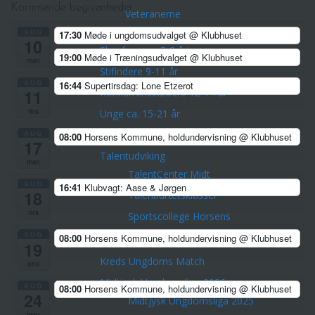
Kommende begivenheder
Veteranerne
Børn & Unge
AUG
17:30
Møde i ungdomsudvalget
@ Klubhuset
10
Skovfræsere 5-8 årige
19:00
Møde i Træningsudvalget
@ Klubhuset
man
Stifindere 9-11 år
AUG
16:44
Supertirsdag: Lone Etzerot
11
Konkurrenceløbere 12-14 år
tirs
Unge ca. 15-21 år
AUG
Hold for voksne -både nye og erfarne
08:00
Horsens Kommune, holdundervisning
@ Klubhuset
17
Talentudviking
man
TalentCenter Midt
AUG
16:41
Klubvagt: Aase & Jørgen
18
Talentidrætsklasser
tirs
Sportscollege Horsens
AUG
08:00
Horsens Kommune, holdundervisning
@ Klubhuset
Ungdomskurser og sommerlejre
19
Kreds Ungdoms Match
ons
Midtjysk Ungdomsliga 2026
AUG
08:00
Horsens Kommune, holdundervisning
@ Klubhuset
24
Midtjysk Ungdomsliga 2025
man