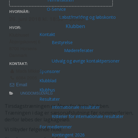
O-Service
HVORNÅR:
Løbstilmelding og løbskonto
26. juni 2018 kl. 18:30 – 20:00
Klubben
HVOR:
Kontakt
Klubhuset
Åbjergskovvej 6
Bestyrelse
8700 Horsens
Mødereferater
Danmark
Udvalg og øvrige kontaktpersoner
KONTAKT:
Mads Mikkelsen
Sponsorer
6084 2005
Klubblad
Email
Klubhus
UNGDOMSUDVALG
Resultater
Tirsdagstræningen er åben for hele klubben.
Internationale resultater
Træningen i dag er sæsonafslutning før sommerferien,
Kriterier for internationale resultater
derfor løbes der lagkageløb.
For medlemmer
Vi tilbyder følgende hold:
Kontingent 2026