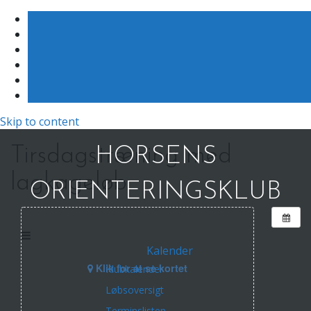
Skip to content
Tirsdagstræning med
HORSENS
lagkageløb
ORIENTERINGSKLUB
Kalender
Klik for at se kortet
Klubkalender
Løbsoversigt
Terminslisten