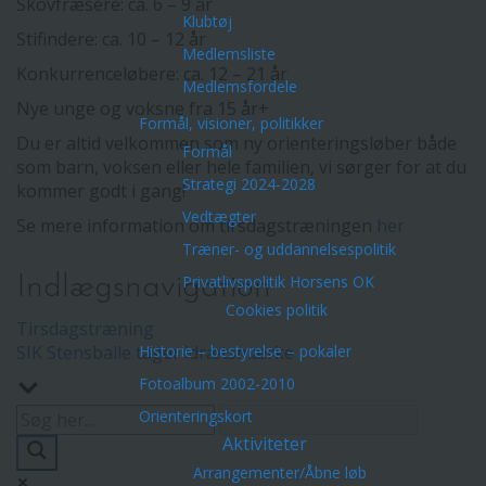
Skovfræsere: ca. 6 – 9 år
Klubtøj
Stifindere: ca. 10 – 12 år
Medlemsliste
Konkurrenceløbere: ca. 12 – 21 år
Medlemsfordele
Nye unge og voksne fra 15 år+
Formål, visioner, politikker
Du er altid velkommen som ny orienteringsløber både
Formål
som barn, voksen eller hele familien, vi sørger for at du
Strategi 2024-2028
kommer godt i gang!
Vedtægter
Se mere information om tirsdagstræningen
her
Træner- og uddannelsespolitik
Indlægsnavigation
Privatlivspolitik Horsens OK
Cookies politik
Tirsdagstræning
SIK Stensballe tager idrætsmærke
Historie – bestyrelse – pokaler
Fotoalbum 2002-2010
Orienteringskort
Aktiviteter
Arrangementer/Åbne løb