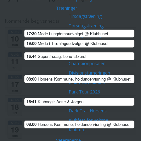
Træninger
Tirsdagstræning
Kommende begivenheder
Torsdagstræning
AUG
17:30
Møde i ungdomsudvalget
@ Klubhuset
Lørdagstræning
10
19:00
Møde i Træningsudvalget
@ Klubhuset
Teknisk træning
man
Øvrige aktiviteter
AUG
16:44
Supertirsdag: Lone Etzerot
11
Championpokalen
tirs
Divisionsturneringen
AUG
08:00
Horsens Kommune, holdundervisning
@ Klubhuset
17
Klubmesterskaber
man
Park Tour 2026
AUG
Nytårsløb 2025
16:41
Klubvagt: Aase & Jørgen
18
Dark Trail Horsens
tirs
Klubfest for voksne
AUG
08:00
Horsens Kommune, holdundervisning
@ Klubhuset
19
Klubture
ons
Veteranerne