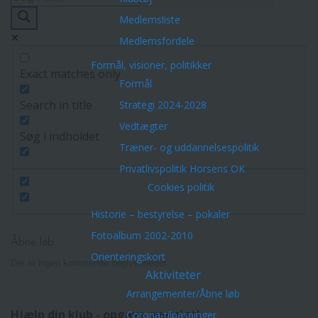
Medlemsliste
Medlemsfordele
Formål, visioner, politikker
Exact matches only
Formål
Search in title
Strategi 2024-2028
Vedtægter
Søg i indholdet
Træner- og uddannelsespolitik
Privatlivspolitik Horsens OK
Cookies politik
Historie – bestyrelse – pokaler
Fotoalbum 2002-2010
Åbne løb
Orienteringskort
Der er ingen kommende begivenheder.
Aktiviteter
Arrangementer/Åbne løb
Hjælp din klub - opgave oversigt!
Corona-tilpasninger