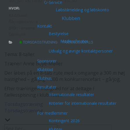
O-Service
HVOR:
Løbstilmelding og løbskonto
Klubhuset
Klubben
Åbjergskovvej 6
Kontakt
8700 Horsens
Bestyrelse
Danmark
Mødereferater
TORSDAGSTRÆNING
TRÆNINGSUDVALG
Udvalg og øvrige kontaktpersoner
Tema: 8-taller
Sponsorer
Træner: Anne Boye-Møller
Klubblad
Der løbes på en 8-tals rute med x omgange a 300 m høj
Klubhus
hastighed – gå/jog – 800 m konkurrencefart – gå/jog.
Resultater
Efter træningen mulighed for at deltage i
Internationale resultater
fællesspisning i klubhuset.
Kriterier for internationale resultater
Indlægsnavigation
Torsdagstræning
Torsdagstræning
For medlemmer
Kontingent 2026
Klubtøj