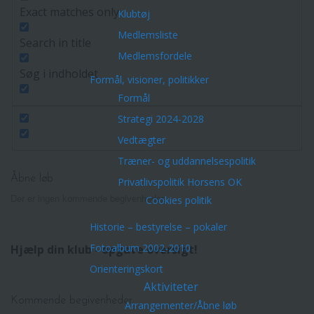
Exact matches only
Klubtøj
Medlemsliste
Search in title
Medlemsfordele
Søg i indholdet
Formål, visioner, politikker
Formål
Strategi 2024-2028
Vedtægter
Træner- og uddannelsespolitik
Åbne løb
Privatlivspolitik Horsens OK
Der er ingen kommende begivenheder.
Cookies politik
Historie – bestyrelse – pokaler
Fotoalbum 2002-2010
Hjælp din klub - opgave oversigt!
Orienteringskort
Aktiviteter
Kommende begivenheder
Arrangementer/Åbne løb