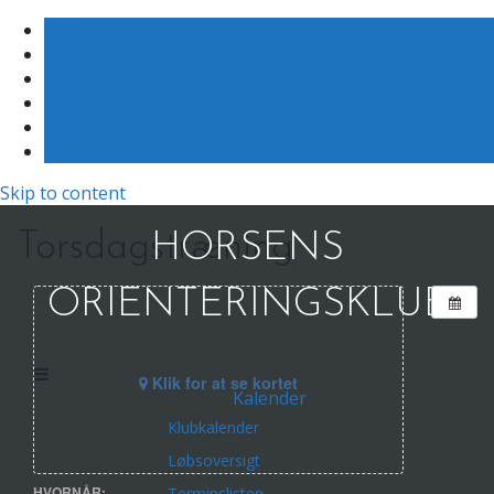
Skip to content
Torsdagstræning
HORSENS
ORIENTERINGSKLUB
Klik for at se kortet
Kalender
Klubkalender
Løbsoversigt
HVORNÅR:
Terminslisten