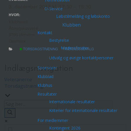
3. december 2015 kl. 17:30 – 18:30
O-Service
HVOR:
Løbstilmelding og løbskonto
Klubhuset
Klubben
Åbjergskovvej 6
Kontakt
8700 Horsens
Bestyrelse
Danmark
Mødereferater
TORSDAGSTRÆNING
TRÆNINGSUDVALG
Udvalg og øvrige kontaktpersoner
Indlægsnavigation
Sponsorer
Klubblad
Veteranerne
Klubhus
Torsdagstræning
Resultater
Internationale resultater
Kriterier for internationale resultater
For medlemmer
Kontingent 2026