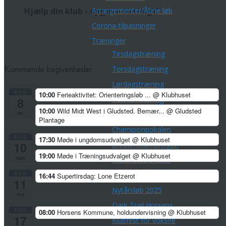
Arrangementer/Åbne løb
Hjælp din klub - opgave oversigt!
Corona-tilpasninger
Træninger
Tirsdagstræning
Torsdagstræning
Kommende begivenheder
Lørdagstræning
AUG
10:00
Ferieaktivitet: Orienteringsløb ...
@ Klubhuset
Teknisk træning
8
10:00
Wild Midt West i Gludsted. Bemær...
@ Gludsted
lør
Øvrige aktiviteter
Plantage
Championpokalen
AUG
17:30
Møde i ungdomsudvalget
@ Klubhuset
10
Divisionsturneringen
19:00
Møde i Træningsudvalget
@ Klubhuset
man
Klubmesterskaber
AUG
Park Tour 2026
16:44
Supertirsdag: Lone Etzerot
11
Nytårsløb 2025
tirs
Dark Trail Horsens
AUG
08:00
Horsens Kommune, holdundervisning
@ Klubhuset
17
Klubfest for voksne