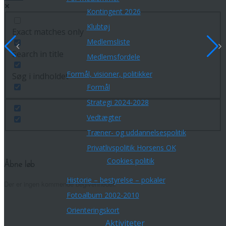
Kontingent 2026
Klubtøj
Exact matches only
Medlemsliste
Search in title
Medlemsfordele
Formål, visioner, politikker
Søg i indholdet
Formål
Strategi 2024-2028
Vedtægter
Træner- og uddannelsespolitik
Privatlivspolitik Horsens OK
Cookies politik
Åbne løb
Historie – bestyrelse – pokaler
Der er ingen kommende begivenheder.
Fotoalbum 2002-2010
Orienteringskort
Aktiviteter