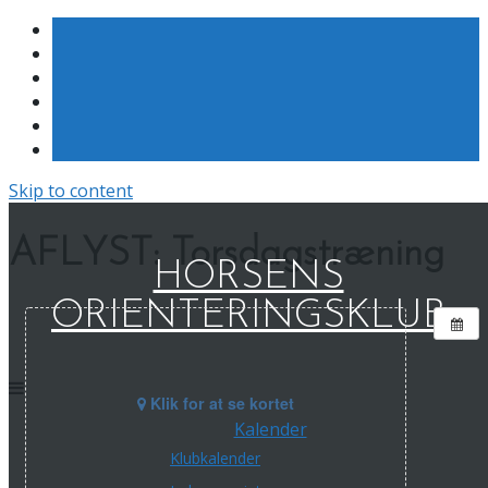
Skip to content
AFLYST: Torsdagstræning
HORSENS
ORIENTERINGSKLUB
Klik for at se kortet
Kalender
Klubkalender