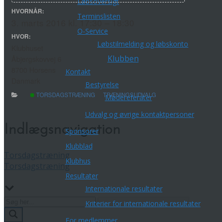
Løbsoversigt
HVORNÅR:
Terminslisten
3. marts 2016 kl. 17:30 – 18:30
O-Service
HVOR:
Løbstilmelding og løbskonto
Klubhuset
Klubben
Åbjergskovvej 6
8700 Horsens
Kontakt
Danmark
Bestyrelse
TORSDAGSTRÆNING
TRÆNINGSUDVALG
Mødereferater
Udvalg og øvrige kontaktpersoner
Indlægsnavigation
Sponsorer
Klubblad
Torsdagstræning
Klubhus
Torsdagstræning
Resultater
Internationale resultater
Kriterier for internationale resultater
For medlemmer