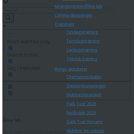
Arrangementer/Åbne løb
Corona-tilpasninger
Træninger
Tirsdagstræning
Torsdagstræning
Exact matches only
Lørdagstræning
Search in title
Teknisk træning
Søg i indholdet
Øvrige aktiviteter
Championpokalen
Divisionsturneringen
Klubmesterskaber
Park Tour 2026
Nytårsløb 2025
Åbne løb
Dark Trail Horsens
Klubfest for voksne
Der er ingen kommende begivenheder.