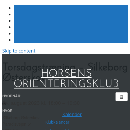
Skip to content
Torsdagstræning – Silkeborg
HORSENS
Østerskov
ORIENTERINGSKLUB
HVORNÅR:
24. august 2023 kl. 18:00 – 19:30
HVOR:
Kalender
Silkeborg Østerskov
Klubkalender
Paradisvejen 51