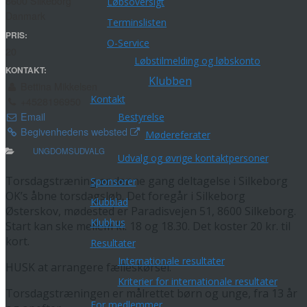
8600 Silkeborg
Løbsoversigt
Danmark
Terminslisten
PRIS:
O-Service
20
Løbstilmelding og løbskonto
KONTAKT:
Klubben
Bettina Mikkelsen
Kontakt
+4528196950
Email
Bestyrelse
Begivenhedens websted
Mødereferater
UNGDOMSUDVALG
Udvalg og øvrige kontaktpersoner
Torsdagstræning er denne gang deltagelse i Silkeborg
Sponsorer
OK’s åbne torsdagsløb. Det foregår i Silkeborg
Klubblad
Østerskov, mødested er Paradisvejen 51, 8600 Silkeborg.
Klubhus
Start kan ske mellem kl. 18 og 18.30. Det koster 20 kr. til
kort.
Resultater
Internationale resultater
HUSK at arrangere fælleskørsel.
Kriterier for internationale resultater
Torsdagstræningen er målrettet børn og unge, fra 13 år
For medlemmer