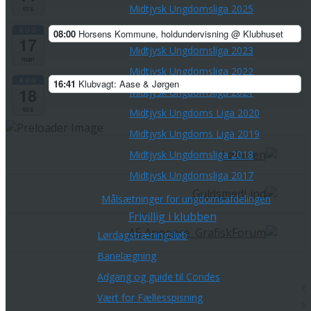
Midtjysk Ungdomsliga 2025
tirs
Midtjysk Ungdomsliga 2024
AUG
08:00
Horsens Kommune, holdundervisning
@ Klubhuset
17
Midtjysk Ungdomsliga 2023
man
Midtjysk Ungdomsliga 2022
AUG
16:41
Klubvagt: Aase & Jørgen
18
Midtjysk Ungdomsliga 2021
tirs
Midtjysk Ungdoms Liga 2020
Midtjysk Ungdoms Liga 2019
Midtjysk Ungdomsliga 2018
Midtjysk Ungdomsliga 2017
Målsætninger for ungdomsafdelingen
Frivillig i klubben
Lørdagstræningsløb
Banelægning
Adgang og guide til Condes
Vært for Fællesspisning