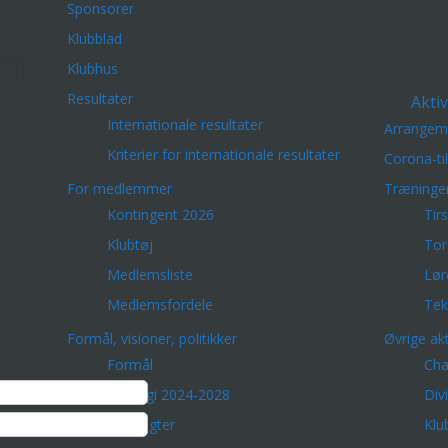
Sponsorer
Klubblad
Klubhus
Resultater
Aktiv
Internationale resultater
Arrangem
Kriterier for internationale resultater
Corona-ti
For medlemmer
Træninge
Kontingent 2026
Tir
Klubtøj
Tor
Medlemsliste
Lør
Medlemsfordele
Tek
Formål, visioner, politikker
Øvrige akt
Formål
Cha
Strategi 2024-2028
Div
Vedtægter
Klu