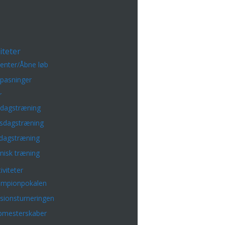
iteter
enter/Åbne løb
lpasninger
r
sdagstræning
sdagstræning
dagstræning
nisk træning
iviteter
mpionpokalen
isionsturneringen
bmesterskaber