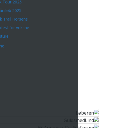
k Tour 2026
årsløb 2025
k Trail Horsens
bfest for voksne
bture
rne