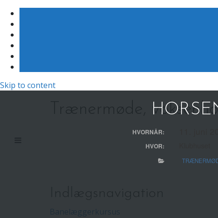
Skip to content
Trænermøde, voksenho
HORSEN
11. juni 2
HVORNÅR:
Klubhuset
HVOR:
TRÆNERMØ
Indlægsnavigation
Banelæggerkursus