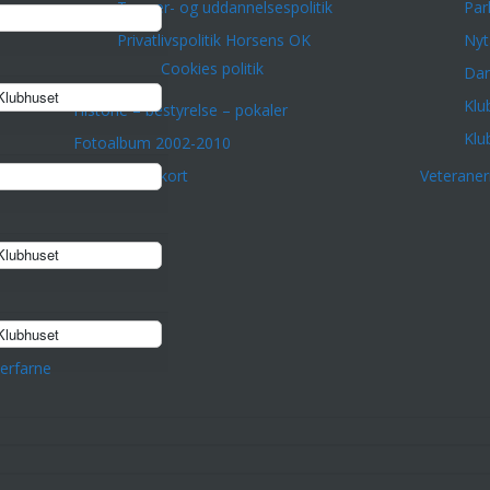
Træner- og uddannelsespolitik
Par
Privatlivspolitik Horsens OK
Nyt
Cookies politik
Dar
lubhuset
Klu
Historie – bestyrelse – pokaler
Klu
Fotoalbum 2002-2010
onto
Orienteringskort
Veterane
lubhuset
lubhuset
erfarne