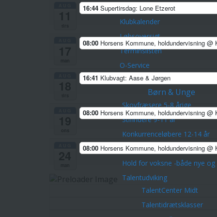
AUG
16:44
Supertirsdag: Lone Etzerot
Kalender
11
Klubkalender
tirs
Løbsoversigt
AUG
08:00
Horsens Kommune, holdundervisning
@ K
17
Terminslisten
man
O-Service
AUG
Løbstilmelding og løbsk
16:41
Klubvagt: Aase & Jørgen
18
Børn & Unge
tirs
Skovfræsere 5-8 årige
AUG
08:00
Horsens Kommune, holdundervisning
@ K
19
Stifindere 9-11 år
ons
Konkurrenceløbere 12-14 år
AUG
08:00
Horsens Kommune, holdundervisning
@ K
Unge ca. 15-21 år
24
Hold for voksne -både nye og 
man
Talentudviking
TalentCenter Midt
Talentidrætsklasser