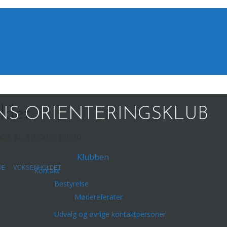
ldet
S ORIENTERINGSKLUB
026 kl. 19:00 – 20:30
Klubben
DE
VOKSENHOLDET
Kontakt
Bestyrelse
Mødereferater
Udvalg og øvrige kontaktpersoner