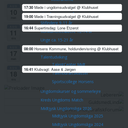
Børn & Unge
AUG
17:30
Møde i ungdomsudvalget
@ Klubhuset
10
Skovfræsere 5-8 årige
19:00
Møde i Træningsudvalget
@ Klubhuset
man
Stifindere 9-11 år
AUG
16:44
Supertirsdag: Lone Etzerot
11
Konkurrenceløbere 12-14 år
tirs
Unge ca. 15-21 år
AUG
Hold for voksne -både nye og erfarne
08:00
Horsens Kommune, holdundervisning
@ Klubhuset
17
Talentudviking
man
TalentCenter Midt
AUG
16:41
Klubvagt: Aase & Jørgen
18
Talentidrætsklasser
tirs
Sportscollege Horsens
Ungdomskurser og sommerlejre
Kreds Ungdoms Match
Midtjysk Ungdomsliga 2026
Midtjysk Ungdomsliga 2025
Midtjysk Ungdomsliga 2024