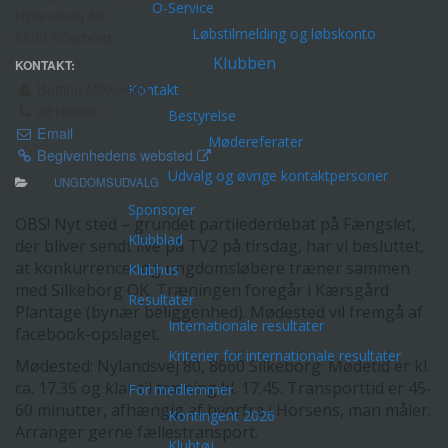
O-Service
Nylandsvej 80
Løbstilmelding og løbskonto
8600 Silkeborg
Klubben
KONTAKT:
Bettina Mikkelsen
Kontakt
28196950
Bestyrelse
Email
Mødereferater
Begivenhedens websted
Udvalg og øvrige kontaktpersoner
UNGDOMSUDVALG
Sponsorer
OBS! Nyt sted – grundet partilederdebat på Fængslet,
Klubblad
der bliver sendt live på TV2 på tirsdag, har vi besluttet,
at konkurrence- og ungdomsløbere træner sammen
Klubhus
med Silkeborg OK. Træningen foregår i Kærsgård
Resultater
Plantage (bynær beliggenhed). Mødested vil fremgå af
Internationale resultater
facebook-opslaget.
Kriterier for internationale resultater
Mødested: Nylandsvej 80, 8660 Silkeborg. Mødetid er kl.
ca. 17.35 og klar til træning kl. 17.45. Transporttid er 45-
For medlemmer
60 minutter, afhængig af hvorfra i Horsens, man måler.
Kontingent 2026
Arranger gerne fællestransport.
Klubtøj