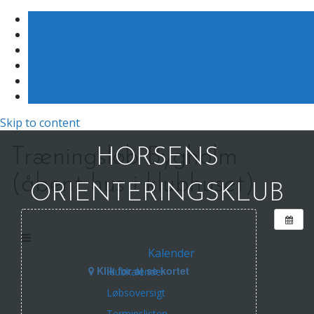
Skip to content
Træningsløb Bygholm
HORSENS
(åbent hus i klubhuset)
ORIENTERINGSKLUB
Kalender
Klik for at se kortet
Klubkalender
Løbsoversigt
Terminslisten