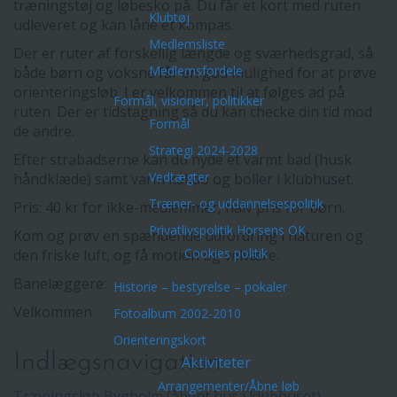
træningstøj og løbesko på. Du får et kort med ruten
Klubtøj
udleveret og kan låne et kompas.
Medlemsliste
Der er ruter af forskellig længde og sværhedsgrad, så
Medlemsfordele
både børn og voksne får en god mulighed for at prøve
orienteringsløb. I er velkommen til at følges ad på
Formål, visioner, politikker
ruten. Der er tidstagning så du kan checke din tid mod
Formål
de andre.
Strategi 2024-2028
Efter strabadserne kan du nyde et varmt bad (husk
Vedtægter
håndklæde) samt varm kakao og boller i klubhuset.
Træner- og uddannelsespolitik
Pris: 40 kr for ikke-medlemmer, halv pris for børn.
Privatlivspolitik Horsens OK
Kom og prøv en spændende udfordring i naturen og
Cookies politik
den friske luft, og få motion og velvære.
Banelæggere:
Historie – bestyrelse – pokaler
Velkommen
Fotoalbum 2002-2010
Orienteringskort
Indlægsnavigation
Aktiviteter
Arrangementer/Åbne løb
Træningsløb Bygholm (åbent hus i klubhuset)