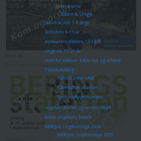
Veteranerne
Børn & Unge
Skovfræsere 5-8 årige
Stifindere 9-11 år
Konkurrenceløbere 12-14 år
Unge ca. 15-21 år
Åbne løb
Hold for voksne -både nye og erfarne
Der er ingen kommende begivenheder.
Talentudviking
TalentCenter Midt
Talentidrætsklasser
Sportscollege Horsens
Ungdomskurser og sommerlejre
Kreds Ungdoms Match
Midtjysk Ungdomsliga 2026
Midtjysk Ungdomsliga 2025