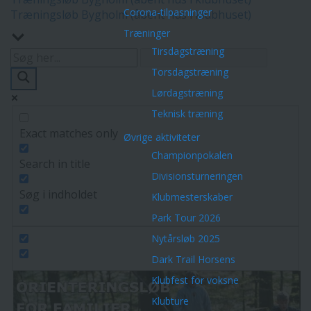
Corona-tilpasninger
Træningsløb Bygholm (åbent hus i klubhuset)
Træninger
Tirsdagstræning
Torsdagstræning
Lørdagstræning
Teknisk træning
Exact matches only
Øvrige aktiviteter
Championpokalen
Search in title
Divisionsturneringen
Søg i indholdet
Klubmesterskaber
Park Tour 2026
Nytårsløb 2025
Dark Trail Horsens
Klubfest for voksne
Klubture