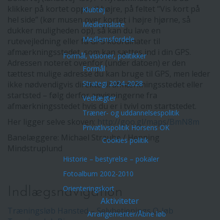
klikker på kortet oppe til højre, på feltet “Vis kort på
Klubtøj
hel side” (kør musen over kortet i højre hjørne, så
Medlemsliste
dukker muligheden op), så kan du lave en
Medlemsfordele
rutevejledning eller få GPS koordinater til
afmærkningsstedet, som kan sættes ind i din GPS.
Formål, visioner, politikker
Adressen noteret ovenfor (under datoen) er den
Formål
tættest mulige adresse du kan bruge til GPS, men leder
Strategi 2024-2028
ikke nødvendigvis direkte til afmærkningsstedet eller
startsted – følg derfor anvisningerne fra
Vedtægter
afmærkningsstedet hvis du er i tvivl om startstedet.
Træner- og uddannelsespolitik
Her ligger selve skoven:
http://goo.gl/maps/BmN8m
Privatlivspolitik Horsens OK
Banelæggere: Michael Straube / Henning
Cookies politik
Mindstruplund
Historie – bestyrelse – pokaler
Fotoalbum 2002-2010
Orienteringskort
Indlægsnavigation
Aktiviteter
Træningsløb Hansted – Selvbetjenings O-løb
Arrangementer/Åbne løb