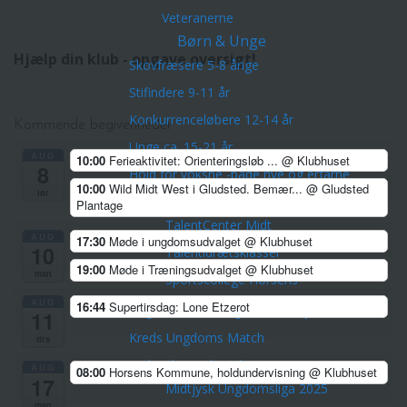
Veteranerne
Børn & Unge
Hjælp din klub - opgave oversigt!
Skovfræsere 5-8 årige
Stifindere 9-11 år
Konkurrenceløbere 12-14 år
Kommende begivenheder
Unge ca. 15-21 år
AUG
10:00
Ferieaktivitet: Orienteringsløb ...
@ Klubhuset
8
Hold for voksne -både nye og erfarne
10:00
Wild Midt West i Gludsted. Bemær...
@ Gludsted
lør
Talentudviking
Plantage
TalentCenter Midt
AUG
17:30
Møde i ungdomsudvalget
@ Klubhuset
10
Talentidrætsklasser
19:00
Møde i Træningsudvalget
@ Klubhuset
man
Sportscollege Horsens
AUG
16:44
Supertirsdag: Lone Etzerot
Ungdomskurser og sommerlejre
11
Kreds Ungdoms Match
tirs
Midtjysk Ungdomsliga 2026
AUG
08:00
Horsens Kommune, holdundervisning
@ Klubhuset
17
Midtjysk Ungdomsliga 2025
man