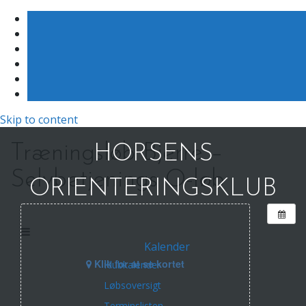
Skip to content
Træningsløb Bjerre –
HORSENS
Selvbetjenings O-løb
ORIENTERINGSKLUB
Kalender
Klik for at se kortet
Klubkalender
Løbsoversigt
Terminslisten