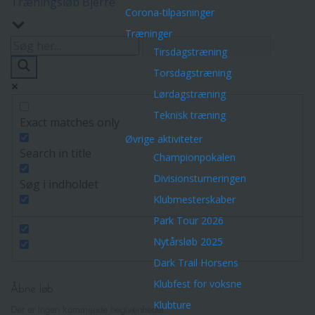
Træningsløb Bjerre
Corona-tilpasninger
Træninger
Tirsdagstræning
Torsdagstræning
Lørdagstræning
Teknisk træning
Exact matches only
Øvrige aktiviteter
Search in title
Championpokalen
Divisionsturneringen
Søg i indholdet
Klubmesterskaber
Park Tour 2026
Nytårsløb 2025
Dark Trail Horsens
Klubfest for voksne
Åbne løb
Klubture
Der er ingen kommende begivenheder.