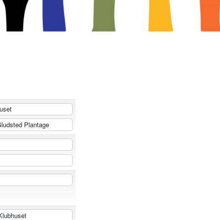
uset
ludsted Plantage
lubhuset