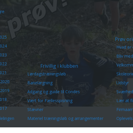
re
2025
Prøv ori
2024
Hvad er 
2023
Bliv me
2022
Velkomm
Frivillig i klubben
2021
Lørdagstræningsløb
Skoleori
 2020
Banelægning
Udstyr
 2019
Adgang og guide til Condes
Sværhed
2018
Vært for Fællesspisning
Lær at f
2017
Stævner
Firmaar
elingen
Materiel træningsløb og arrangementer
Oplevels