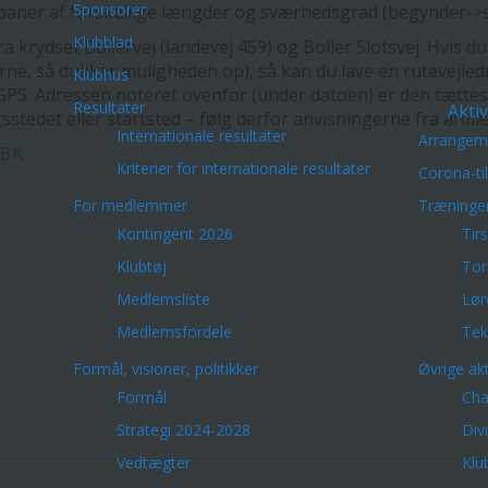
Sponsorer
 baner af forskellige længder og sværhedsgrad (begynder->sv
Klubblad
ydset Bollervej (landevej 459) og Boller Slotsvej. Hvis du k
ørne, så dukker muligheden op), så kan du lave en rutevejledn
Klubhus
GPS. Adressen noteret ovenfor (under datoen) er den tættes
Resultater
Aktiv
sstedet eller startsted – følg derfor anvisningerne fra afmær
Internationale resultater
Arrangem
iBK
Kriterier for internationale resultater
Corona-ti
For medlemmer
Træninge
Kontingent 2026
Tir
Klubtøj
Tor
Medlemsliste
Lør
Medlemsfordele
Tek
Formål, visioner, politikker
Øvrige akt
Formål
Cha
Strategi 2024-2028
Div
Vedtægter
Klu