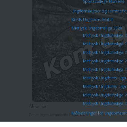
Sportscollege Horsens
Ungdomskurser og sommerlej
Kreds Ungdoms Match
Midtjysk Ungdomsliga 2026
Midtjysk Ungdomsliga 
Midtjysk Ungdomsliga 
Midtjysk Ungdomsliga 
Midtjysk Ungdomsliga 
Midtjysk Ungdomsliga 
Midtjysk Ungdoms Liga
Midtjysk Ungdoms Liga
Midtjysk Ungdomsliga 
Midtjysk Ungdomsliga 
Åbne løb
Målsætninger for ungdomsafd
Der er ingen kommende begivenheder.