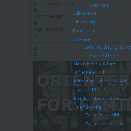
Exact matches only
Kalender
Klubkalender
Search in title
Løbsoversigt
Søg i indholdet
Terminslisten
O-Service
Løbstilmelding og løbsk
Børn & Unge
Skovfræsere 5-8 årige
Stifindere 9-11 år
Konkurrenceløbere 12-14 år
Unge ca. 15-21 år
Hold for voksne -både nye og 
Talentudviking
TalentCenter Midt
Talentidrætsklasser