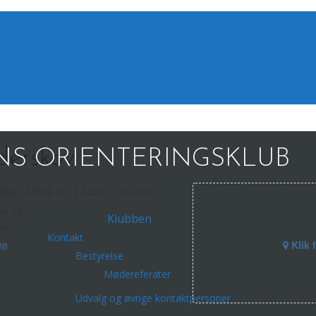
derskov
S ORIENTERINGSKLUB
ber 2024 kl. 12:30 – 14:00
vej 20
Klubben
ns
Kontakt
Klik 
ØB
Bestyrelse
Mødereferater
Udvalg og øvrige kontaktpersoner