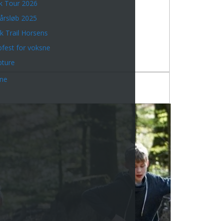
k Tour 2026
årsløb 2025
k Trail Horsens
bfest for voksne
bture
rne