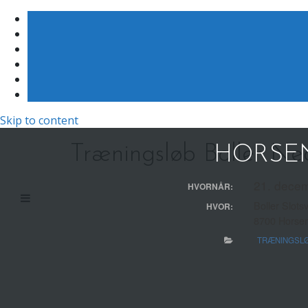
Skip to content
Træningsløb Boller Ne
HORSEN
21. decem
HVORNÅR:
Boller Slots
HVOR:
8700 Horse
TRÆNINGSL