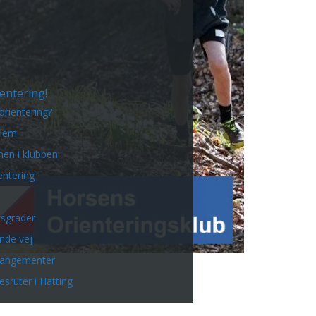
entering!
orientering?
dlem
en i klubben
entering
sgrader
inde vej
rangementer
esruter i Hatting