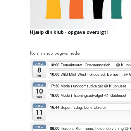
Hjælp din klub - opgave oversigt!
Kommende begivenheder
AUG
10:00
Ferieaktivitet: Orienteringsløb ...
@ Klubh
8
10:00
Wild Midt West i Gludsted. Bemær...
@ G
lør
AUG
17:30
Møde i ungdomsudvalget
@ Klubhuset
10
19:00
Møde i Træningsudvalget
@ Klubhuset
man
AUG
16:44
Supertirsdag: Lone Etzerot
11
tirs
AUG
08:00
Horsens Kommune, holdundervisning
@ K