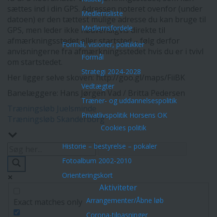
sættes ind i din GPS. Adressen noteret ovenfor (under
Medlemsliste
datoen) er den tættest mulige adresse du kan bruge til
Medlemsfordele
GPS, men leder ikke nødvendigvis direkte til
afmærkningsstedet eller startsted – følg derfor
Formål, visioner, politikker
anvisningerne fra afmærkningsstedet hvis du er i tvivl
Formål
om startstedet.
Strategi 2024-2028
Her ligger selve skoven: http://goo.gl/maps/FiiBK
Vedtægter
Banelæggere: Hans Jørgen Vad / Britta Pedersen
Træner- og uddannelsespolitik
Indlægsnavigation
Træningsløb Juelsminde
Privatlivspolitik Horsens OK
Træningsløb Skanderborg
Cookies politik
Historie – bestyrelse – pokaler
Fotoalbum 2002-2010
Orienteringskort
Aktiviteter
Arrangementer/Åbne løb
Exact matches only
Corona-tilpasninger