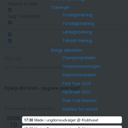
Search in title
Træninger
Tirsdagstræning
Søg i indholdet
Torsdagstræning
Lørdagstræning
Teknisk træning
Øvrige aktiviteter
Championpokalen
Åbne løb
Divisionsturneringen
Der er ingen kommende begivenheder.
Klubmesterskaber
Park Tour 2026
Hjælp din klub - opgave oversigt!
Nytårsløb 2025
Dark Trail Horsens
Klubfest for voksne
Kommende begivenheder
Klubture
AUG
17:30
Møde i ungdomsudvalget
@ Klubhuset
10
Veteranerne