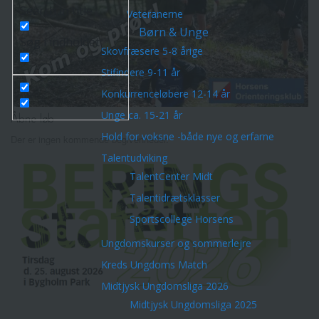
Search in title
Veteranerne
Børn & Unge
Søg i indholdet
Skovfræsere 5-8 årige
Stifindere 9-11 år
Konkurrenceløbere 12-14 år
Unge ca. 15-21 år
Åbne løb
Hold for voksne -både nye og erfarne
Der er ingen kommende begivenheder.
Talentudviking
TalentCenter Midt
Talentidrætsklasser
Sportscollege Horsens
Ungdomskurser og sommerlejre
Kreds Ungdoms Match
Midtjysk Ungdomsliga 2026
Midtjysk Ungdomsliga 2025