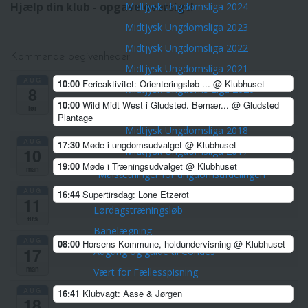
Hjælp din klub - opgave oversigt!
Midtjysk Ungdomsliga 2024
Midtjysk Ungdomsliga 2023
Midtjysk Ungdomsliga 2022
Kommende begivenheder
Midtjysk Ungdomsliga 2021
AUG
10:00
Ferieaktivitet: Orienteringsløb ...
@ Klubhuset
Midtjysk Ungdoms Liga 2020
8
10:00
Wild Midt West i Gludsted. Bemær...
@ Gludsted
Midtjysk Ungdoms Liga 2019
lør
Plantage
Midtjysk Ungdomsliga 2018
AUG
17:30
Møde i ungdomsudvalget
@ Klubhuset
Midtjysk Ungdomsliga 2017
10
19:00
Møde i Træningsudvalget
@ Klubhuset
man
Målsætninger for ungdomsafdelingen
Frivillig i klubben
AUG
16:44
Supertirsdag: Lone Etzerot
11
Lørdagstræningsløb
tirs
Banelægning
AUG
08:00
Horsens Kommune, holdundervisning
@ Klubhuset
17
Adgang og guide til Condes
man
Vært for Fællesspisning
AUG
Stævner
16:41
Klubvagt: Aase & Jørgen
18