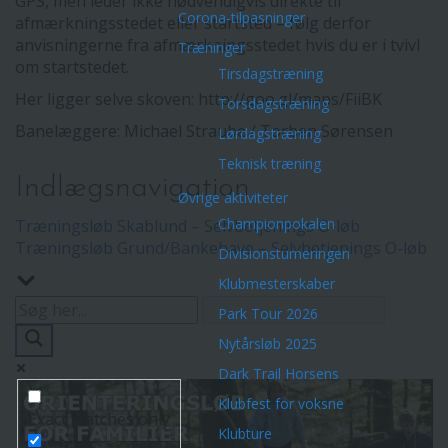
GPS, men leder ikke nødvendigvis direkte til
Corona-tilpasninger
afmærkningsstedet eller startsted – følg derfor
anvisningerne fra afmærkningsstedet hvis du er i tvivl
Træninger
om startstedet.
Tirsdagstræning
Her ligger selve skoven: http://goo.gl/maps/FiiBK
Torsdagstræning
Banelæggere: Michael Straube / Torben Sørensen
Lørdagstræning
Teknisk træning
Indlægsnavigation
Øvrige aktiviteter
Championpokalen
Træningsløb Skablund – Selvbetjenings O-løb
Træningsløb Grund/Bankehave – Selvbetjenings O-løb
Divisionsturneringen
Klubmesterskaber
Park Tour 2026
Nytårsløb 2025
Dark Trail Horsens
Klubfest for voksne
Exact matches only
Klubture