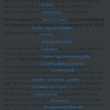
løbet af ugen op til løbet. Følg også hjemmesiden og
Klubtøj
klubbens facebook side for løbende ændringer i
program og gennemførelse af træningsløbet.
Medlemsliste
Der er adgang til løb i skoven lørdag fra solopgang
Medlemsfordele
til solnedgang og søndag fra solopgang til kl 18.00.
Formål, visioner, politikker
Velkommen tilbage i skoven 🙂
Formål
Strategi 2024-2028
Træningsløb i Boller Nederskov. Der vil være baner af
Vedtægter
forskellige længder og sværhedsgrad (begynder-
Træner- og uddannelsespolitik
>svær).
Start mellem 12.30 og 14.00.
Privatlivspolitik Horsens OK
Der er afmærkning med hvid/orange skærm fra
Cookies politik
krydset Bollervej (landevej 459) og Boller Slotsvej. Hvis
du klikker på kortet herover, på feltet “Vis kort på hel
Historie – bestyrelse – pokaler
side” (kør musen over kortet i højre hjørne, så dukker
Fotoalbum 2002-2010
muligheden op), så kan du lave en rutevejledning eller
få GPS koordinater til afmærkningsstedet, som kan
Orienteringskort
sættes ind i din GPS. Adressen noteret ovenfor (under
Aktiviteter
datoen) er den tættest mulige adresse du kan bruge til
Arrangementer/Åbne løb