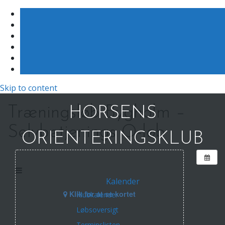
Skip to content
Træningsløb Bygholm –
HORSENS
Selvbetjenings O-løb
ORIENTERINGSKLUB
Kalender
Klik for at se kortet
Klubkalender
Løbsoversigt
Terminslisten