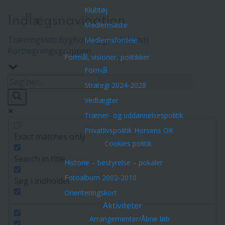
Klubtøj
Indlægsnavigation
Medlemsliste
Træningsløb Bygholm (pga. klubfest)
Medlemsfordele
Korttegningsgruppen
Formål, visioner, politikker
Formål
Strategi 2024-2028
Vedtægter
Træner- og uddannelsespolitik
Privatlivspolitik Horsens OK
Exact matches only
Cookies politik
Search in title
Historie – bestyrelse – pokaler
Fotoalbum 2002-2010
Søg i indholdet
Orienteringskort
Aktiviteter
Arrangementer/Åbne løb