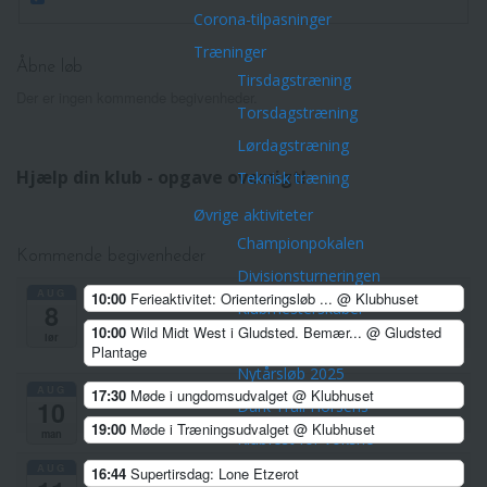
Corona-tilpasninger
Træninger
Åbne løb
Tirsdagstræning
Der er ingen kommende begivenheder.
Torsdagstræning
Lørdagstræning
Hjælp din klub - opgave oversigt!
Teknisk træning
Øvrige aktiviteter
Championpokalen
Kommende begivenheder
Divisionsturneringen
AUG
10:00
Ferieaktivitet: Orienteringsløb ...
@ Klubhuset
Klubmesterskaber
8
10:00
Wild Midt West i Gludsted. Bemær...
@ Gludsted
lør
Park Tour 2026
Plantage
Nytårsløb 2025
AUG
17:30
Møde i ungdomsudvalget
@ Klubhuset
10
Dark Trail Horsens
19:00
Møde i Træningsudvalget
@ Klubhuset
man
Klubfest for voksne
AUG
Klubture
16:44
Supertirsdag: Lone Etzerot