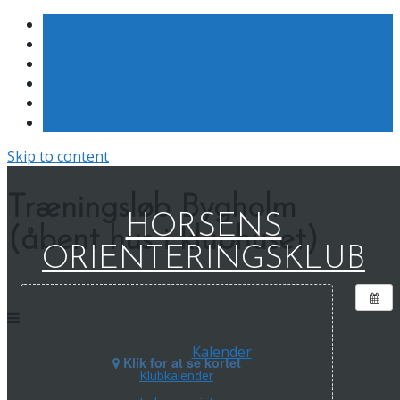
Skip to content
Træningsløb Bygholm
HORSENS
(åbent hus i klubhuset)
ORIENTERINGSKLUB
Kalender
Klik for at se kortet
Klubkalender