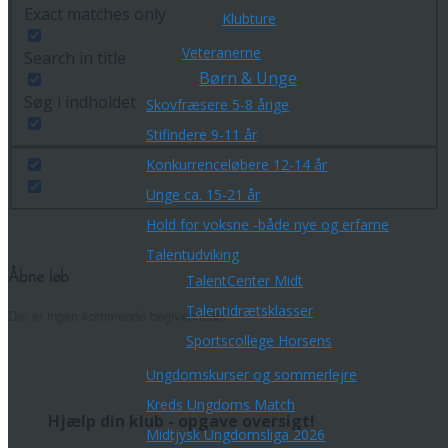
Exact matches only
Klubture
Veteranerne
Search in title
Børn & Unge
Søg i indholdet
Skovfræsere 5-8 årige
Stifindere 9-11 år
Konkurrenceløbere 12-14 år
Unge ca. 15-21 år
Hold for voksne -både nye og erfarne
Talentudviking
Åbne løb
TalentCenter Midt
Talentidrætsklasser
Der er ingen kommende begivenheder.
Sportscollege Horsens
Ungdomskurser og sommerlejre
Kreds Ungdoms Match
Hjælp din klub - opgave oversigt!
Midtjysk Ungdomsliga 2026