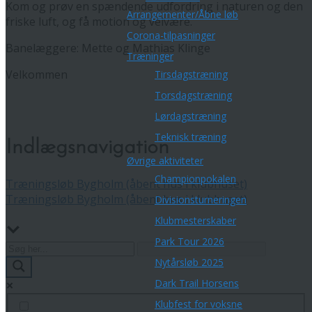
Kom og prøv en spændende udfordring i naturen og den
Arrangementer/Åbne løb
friske luft, og få motion og velvære.
Corona-tilpasninger
Banelæggere: Mette og Mathias Klinge
Træninger
Velkommen
Tirsdagstræning
Torsdagstræning
Lørdagstræning
Teknisk træning
Indlægsnavigation
Øvrige aktiviteter
Championpokalen
Træningsløb Bygholm (åbent hus i klubhuset)
Træningsløb Bygholm (åbent hus i klubhuset)
Divisionsturneringen
Klubmesterskaber
Park Tour 2026
Nytårsløb 2025
Dark Trail Horsens
Klubfest for voksne