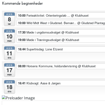
Kommende begivenheder
AUG
10:00
Ferieaktivitet: Orienteringsløb ...
@ Klubhuset
8
10:00
Wild Midt West i Gludsted. Bemær...
@ Gludsted Plantag
lør
AUG
17:30
Møde i ungdomsudvalget
@ Klubhuset
10
19:00
Møde i Træningsudvalget
@ Klubhuset
man
AUG
16:44
Supertirsdag: Lone Etzerot
11
tirs
AUG
08:00
Horsens Kommune, holdundervisning
@ Klubhuset
17
man
AUG
16:41
Klubvagt: Aase & Jørgen
18
tirs