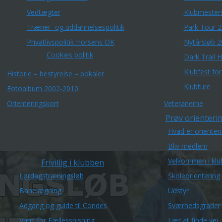
Vedtægter
Klubmester
Træner- og uddannelsespolitik
Park Tour 
Privatlivspolitik Horsens OK
Nytårsløb 
Cookies politik
Dark Trail 
Klubfest fo
Historie – bestyrelse – pokaler
Klubture
Fotoalbum 2002-2010
Orienteringskort
Veteranerne
Prøv orienterin
Hvad er orienter
Bliv medlem
Velkommen i klu
Frivillig i klubben
Lørdagstræningsløb
Skoleorientering
Banelægning
Udstyr
Adgang og guide til Condes
Sværhedsgrader
Vært for Fællesspisning
Lær at finde vej