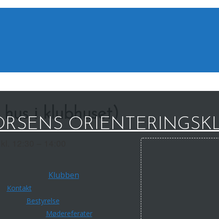
hus i klubhuset)
RSENS ORIENTERINGSK
kl. 12:30 – 14:00
Klubben
Kontakt
Bestyrelse
Mødereferater