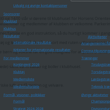
Udvalg og øvrige kontaktpersoner
Sponsorer
og 14.00 slår vi dørene til klubhuset for Horsens Orienterin
Klubblad
-medlemmer og medlemmer af klubben er velkomne. Parkering
Klubhus
enner/familie en god instruktion, så du hurtigt kommer i gang
Resultater
Aktiviteter
tøj og løbesko på. Du får et kort med ruten udleveret og ka
Internationale resultater
Arrangementer/Åb
Kriterier for internationale resultater
Corona-tilpasning
 børn og voksne får en god mulighed for at prøve orienterin
For medlemmer
Træninger
Kontingent 2026
Tirsdagstræ
æde) samt varm kakao og boller i klubhuset.
Klubtøj
Torsdagstr
Medlemsliste
Lørdagstræ
ske luft, og få motion og velvære.
Medlemsfordele
Teknisk træ
Formål, visioner, politikker
Øvrige aktiviteter
Formål
Championp
Strategi 2024-2028
Divisionstu