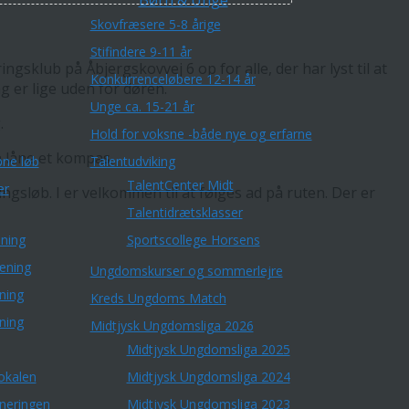
Børn & Unge
Skovfræsere 5-8 årige
Stifindere 9-11 år
gsklub på Åbjergskovvej 6 op for alle, der har lyst til at
Konkurrenceløbere 12-14 år
 er lige uden for døren.
Unge ca. 15-21 år
.
Hold for voksne -både nye og erfarne
n låne et kompas.
ne løb
Talentudviking
TalentCenter Midt
er
gsløb. I er velkommen til at følges ad på ruten. Der er
Talentidrætsklasser
ning
Sportscollege Horsens
æning
Ungdomskurser og sommerlejre
ning
Kreds Ungdoms Match
ning
Midtjysk Ungdomsliga 2026
Midtjysk Ungdomsliga 2025
okalen
Midtjysk Ungdomsliga 2024
rneringen
Midtjysk Ungdomsliga 2023