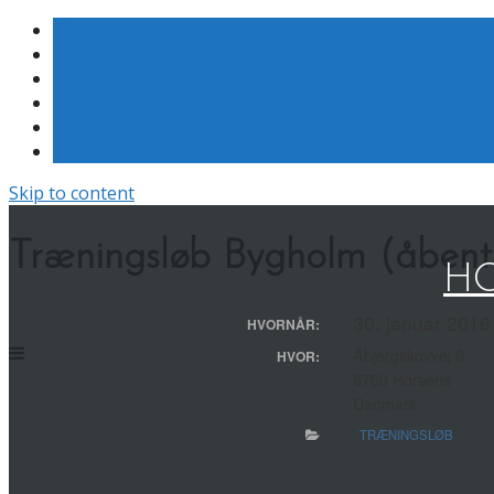
Skip to content
Træningsløb Bygholm (åbent 
HO
30. januar 2016 
HVORNÅR:
Åbjergskovvej 6
HVOR:
8700 Horsens
Danmark
TRÆNINGSLØB