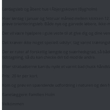
Lørdagsløb og åbent hus i Åbjergskoven (Bygholm)
Hver lørdag i januar og februar måned mellem klokken 12.30 
prøve orienteringsløb. Både nye og garvede løbere, ikke
Der vil være hjælpere i gule veste til at give dig og dine v
Det kræver ikke noget specielt udstyr, tag varmt trænings
Der er ruter af forskellig længde og sværhedsgrad, så både
tidstagning, så du kan checke din tid mod de andre.
Efter strabadserne kan du nyde et varmt bad (husk håndkl
Pris: 20 kr per kort.
Kom og prøv en spændende udfordring i naturen og den fri
Banelæggere: Familien Holm
Velkommen