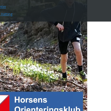
nter
 Hatting