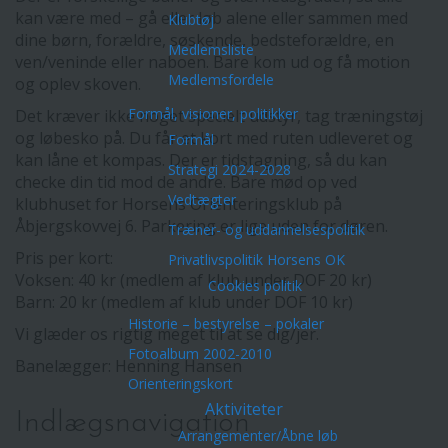
kan være med – gå eller løb alene eller sammen med
Klubtøj
dine børn, forældre, søskende, bedsteforældre, en
Medlemsliste
ven/veninde eller naboen. Bare kom ud og få motion
Medlemsfordele
og oplev skoven.
Formål, visioner, politikker
Det kræver ikke noget specielt udstyr, tag træningstøj
og løbesko på. Du får et kort med ruten udleveret og
Formål
kan låne et kompas. Der er tidstagning, så du kan
Strategi 2024-2028
checke din tid mod de andre. Bare mød op ved
Vedtægter
klubhuset for Horsens Orienteringsklub på
Åbjergskovvej 6. Parkering er lige uden for døren.
Træner- og uddannelsespolitik
Pris per kort:
Privatlivspolitik Horsens OK
Voksen: 40 kr (medlem af klub under DOF 20 kr)
Cookies politik
Barn: 20 kr (medlem af klub under DOF 10 kr)
Historie – bestyrelse – pokaler
Vi glæder os rigtig meget til at se dig/jer.
Fotoalbum 2002-2010
Banelægger: Henning Hansen
Orienteringskort
Aktiviteter
Indlægsnavigation
Arrangementer/Åbne løb