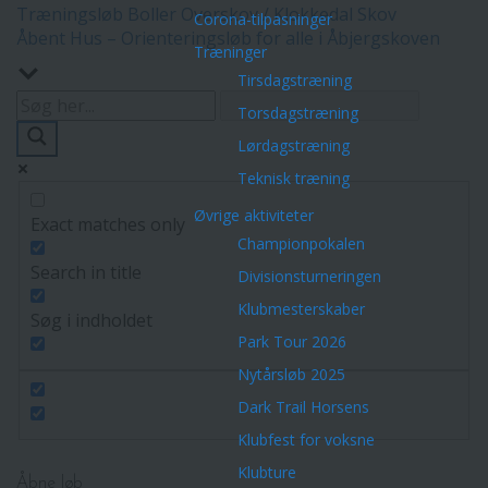
Træningsløb Boller Overskov / Klokkedal Skov
Corona-tilpasninger
Åbent Hus – Orienteringsløb for alle i Åbjergskoven
Træninger
Tirsdagstræning
Torsdagstræning
Lørdagstræning
Teknisk træning
Øvrige aktiviteter
Exact matches only
Championpokalen
Search in title
Divisionsturneringen
Klubmesterskaber
Søg i indholdet
Park Tour 2026
Nytårsløb 2025
Dark Trail Horsens
Klubfest for voksne
Klubture
Åbne løb