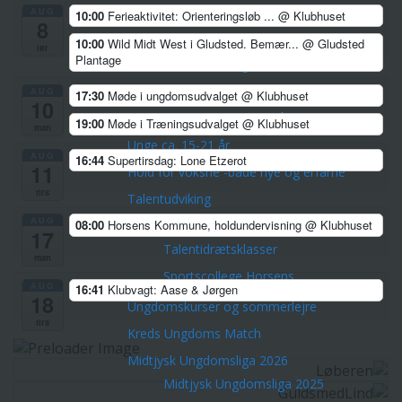
AUG
10:00
Ferieaktivitet: Orienteringsløb ...
@ Klubhuset
Veteranerne
8
Børn & Unge
10:00
Wild Midt West i Gludsted. Bemær...
@ Gludsted
lør
Plantage
Skovfræsere 5-8 årige
Stifindere 9-11 år
AUG
17:30
Møde i ungdomsudvalget
@ Klubhuset
10
Konkurrenceløbere 12-14 år
19:00
Møde i Træningsudvalget
@ Klubhuset
man
Unge ca. 15-21 år
AUG
16:44
Supertirsdag: Lone Etzerot
11
Hold for voksne -både nye og erfarne
tirs
Talentudviking
TalentCenter Midt
AUG
08:00
Horsens Kommune, holdundervisning
@ Klubhuset
17
Talentidrætsklasser
man
Sportscollege Horsens
AUG
16:41
Klubvagt: Aase & Jørgen
18
Ungdomskurser og sommerlejre
tirs
Kreds Ungdoms Match
Midtjysk Ungdomsliga 2026
Midtjysk Ungdomsliga 2025