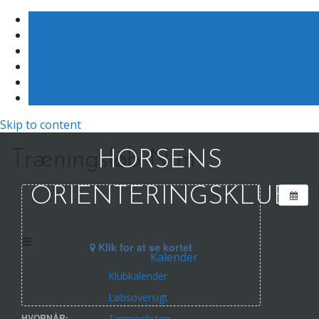
Skip to content
Træningsløb Nim
HORSENS
ORIENTERINGSKLUB
Klik for at se kortet
Kalender
Klubkalender
Løbsoversigt
HVORNÅR:
Terminslisten