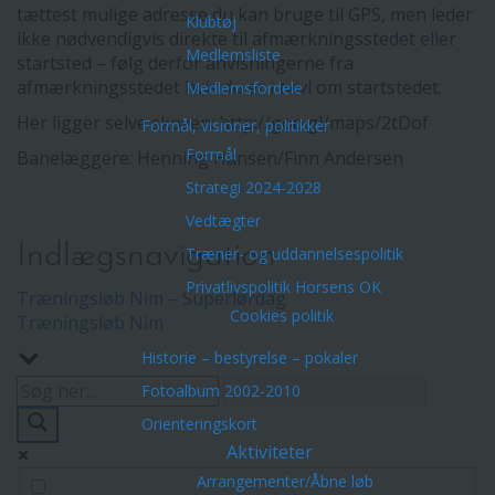
tættest mulige adresse du kan bruge til GPS, men leder
Klubtøj
ikke nødvendigvis direkte til afmærkningsstedet eller
Medlemsliste
startsted – følg derfor anvisningerne fra
afmærkningsstedet hvis du er i tvivl om startstedet.
Medlemsfordele
Her ligger selve skoven: http://goo.gl/maps/2tDof
Formål, visioner, politikker
Formål
Banelæggere: Henning Hansen/Finn Andersen
Strategi 2024-2028
Vedtægter
Indlægsnavigation
Træner- og uddannelsespolitik
Privatlivspolitik Horsens OK
Træningsløb Nim – Superlørdag
Cookies politik
Træningsløb Nim
Historie – bestyrelse – pokaler
Fotoalbum 2002-2010
Orienteringskort
Aktiviteter
Arrangementer/Åbne løb