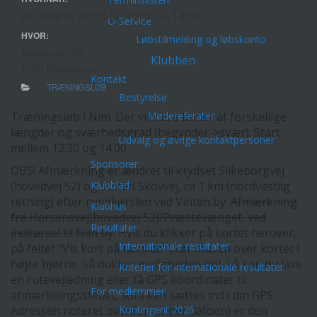
24. marts 2018 kl. 12:30 – 14:00
O-Service
HVOR:
Løbstilmelding og løbskonto
Møllegade 20
Klubben
8740 Brædstrup
Kontakt
TRÆNINGSLØB
Bestyrelse
Mødereferater
Træningsløb i Nim. Der vil være baner af forskellige
længder og sværhedsgrad (begynder->svær). Start
Udvalg og øvrige kontaktpersoner
mellem 12.30 og 14.00.
Sponsorer
OBS! Afmærkning er ændret til krydset Silkeborgvej
Klubblad
(hovedvej 52) og Vinten Skovvej, ca 1 km (nordvestlig
retning) efter rundkørslen ved Vinten by.
Afmærkning
Klubhus
fra Horsensvej(hovedvej 52)/Præstevænget, ved
Resultater
indkørsel til Nim by
. Hvis du klikker på kortet herover,
Internationale resultater
på feltet “Vis kort på hel side” (kør musen over kortet i
højre hjørne, så dukker muligheden op), så kan du lave
Kriterier for internationale resultater
en rutevejledning eller få GPS koordinater til
For medlemmer
afmærkningsstedet, som kan sættes ind i din GPS.
Kontingent 2026
Adressen noteret ovenfor (under datoen) er den