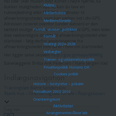
hel side” (kør musen over kortet i højre hjørne, så
Klubtøj
dukker muligheden op), så kan du lave en
rutevejledning eller få GPS koordinater til
Medlemsliste
afmærkningsstedet, som kan sættes ind i din GPS.
Medlemsfordele
Adressen noteret ovenfor (under datoen) er den
tættest mulige adresse du kan bruge til GPS, men leder
Formål, visioner, politikker
ikke nødvendigvis direkte til afmærkningsstedet eller
Formål
startsted – følg derfor anvisningerne fra
Strategi 2024-2028
afmærkningsstedet hvis du er i tvivl om startstedet.
Vedtægter
Her ligger selve skoven:
http://goo.gl/maps/66M0g
Træner- og uddannelsespolitik
Banelæggere: Britta Ank Pedersen / Hans Jørgen Vad
Privatlivspolitik Horsens OK
Cookies politik
Indlægsnavigation
Historie – bestyrelse – pokaler
Træningsløb Barrit Sønderskov
Fotoalbum 2002-2010
Åbent Hus – Orienteringsløb for alle i Åbjergskoven
Orienteringskort
Aktiviteter
Arrangementer/Åbne løb