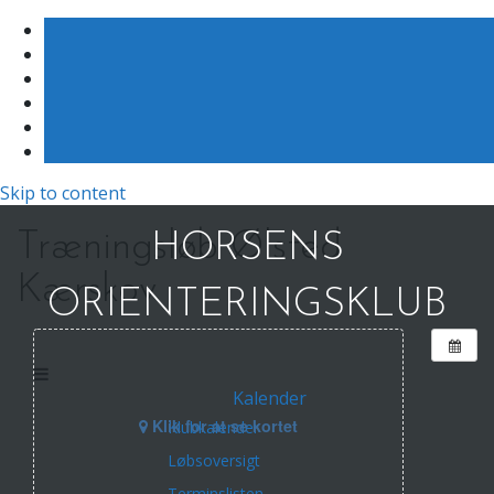
Skip to content
Træningsløb Ølsted
HORSENS
Kærskov
ORIENTERINGSKLUB
Kalender
Klik for at se kortet
Klubkalender
Løbsoversigt
Terminslisten