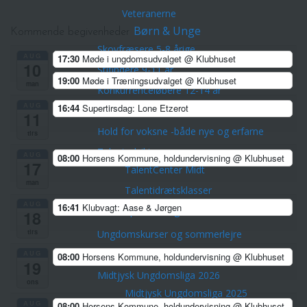
Veteranerne
Børn & Unge
Kommende begivenheder
Skovfræsere 5-8 årige
AUG
17:30
Møde i ungdomsudvalget
@ Klubhuset
10
Stifindere 9-11 år
19:00
Møde i Træningsudvalget
@ Klubhuset
man
Konkurrenceløbere 12-14 år
AUG
16:44
Supertirsdag: Lone Etzerot
Unge ca. 15-21 år
11
Hold for voksne -både nye og erfarne
tirs
Talentudviking
AUG
08:00
Horsens Kommune, holdundervisning
@ Klubhuset
17
TalentCenter Midt
man
Talentidrætsklasser
AUG
16:41
Klubvagt: Aase & Jørgen
Sportscollege Horsens
18
tirs
Ungdomskurser og sommerlejre
Kreds Ungdoms Match
AUG
08:00
Horsens Kommune, holdundervisning
@ Klubhuset
19
Midtjysk Ungdomsliga 2026
ons
Midtjysk Ungdomsliga 2025
AUG
08:00
Horsens Kommune, holdundervisning
@ Klubhuset