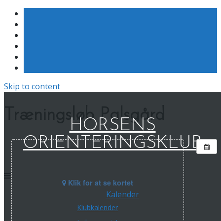
Skip to content
Træningsløb Palsgård
HORSENS
ORIENTERINGSKLUB
Klik for at se kortet
Kalender
Klubkalender