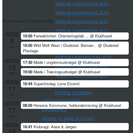
Midtjysk Ungdomsliga 2025
Midtjysk Ungdomsliga 2024
Midtjysk Ungdomsliga 2023
Kommende begivenheder
Midtjysk Ungdomsliga 2022
AUG
10:00
Ferieaktivitet: Orienteringsløb ...
@ Klubhuset
8
Midtjysk Ungdomsliga 2021
10:00
Wild Midt West i Gludsted. Bemær...
@ Gludsted
lør
Midtjysk Ungdoms Liga 2020
Plantage
Midtjysk Ungdoms Liga 2019
AUG
17:30
Møde i ungdomsudvalget
@ Klubhuset
10
Midtjysk Ungdomsliga 2018
19:00
Møde i Træningsudvalget
@ Klubhuset
man
Midtjysk Ungdomsliga 2017
AUG
16:44
Supertirsdag: Lone Etzerot
Målsætninger for ungdomsafdelingen
11
Frivillig i klubben
tirs
Lørdagstræningsløb
AUG
08:00
Horsens Kommune, holdundervisning
@ Klubhuset
17
Banelægning
man
Adgang og guide til Condes
AUG
16:41
Klubvagt: Aase & Jørgen
Vært for Fællesspisning
18