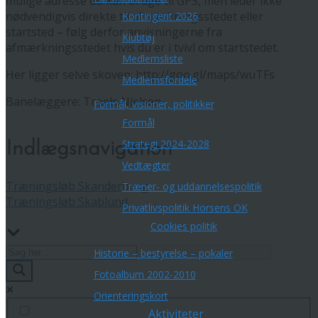
mulige adresse du kan bruge til GPS, men leder ikke
nødvendigvis direkte til afmærkningsstedet eller
Kontingent 2026
startsted – følg derfor anvisningerne fra
Klubtøj
afmærkningsstedet hvis du er i tvivl om startstedet.
Medlemsliste
Her ligger selve skoven: http://goo.gl/maps/wuTFs
Medlemsfordele
Banelæggere: Troels Nielsen
Formål, visioner, politikker
Formål
Strategi 2024-2028
Indlægsnavigation
Vedtægter
Træningsløb Skanderborg
Træner- og uddannelsespolitik
Træningsløb Skablund
Privatlivspolitik Horsens OK
Cookies politik
Historie – bestyrelse – pokaler
Fotoalbum 2002-2010
Orienteringskort
Aktiviteter