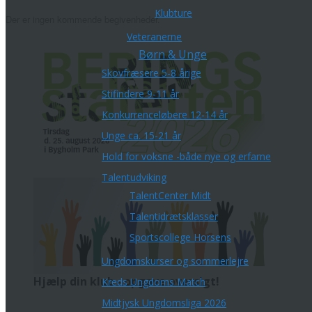
Klubture
Der er ingen kommende begivenheder.
Veteranerne
Børn & Unge
Skovfræsere 5-8 årige
Stifindere 9-11 år
Konkurrenceløbere 12-14 år
Unge ca. 15-21 år
Hold for voksne -både nye og erfarne
Talentudviking
TalentCenter Midt
Talentidrætsklasser
Sportscollege Horsens
Ungdomskurser og sommerlejre
Hjælp din klub - opgave oversigt!
Kreds Ungdoms Match
Midtjysk Ungdomsliga 2026