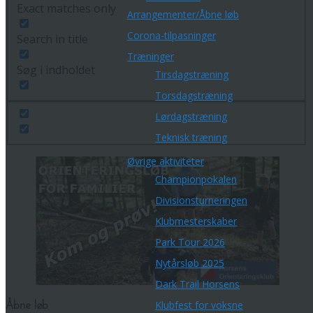
Exact matches only
Arrangementer/Åbne løb
Corona-tilpasninger
Search in title
Træninger
Søg i indholdet
Tirsdagstræning
Torsdagstræning
Lørdagstræning
Teknisk træning
Øvrige aktiviteter
Championpokalen
Divisionsturneringen
Klubmesterskaber
Park Tour 2026
Nytårsløb 2025
Dark Trail Horsens
Klubfest for voksne
Åbne løb