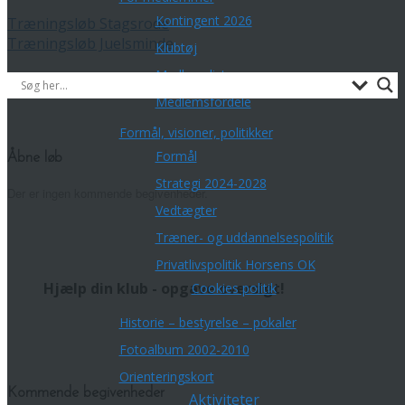
Kontingent 2026
Træningsløb Stagsrode
Træningsløb Juelsminde
Klubtøj
Medlemsliste
Medlemsfordele
Formål, visioner, politikker
Formål
Åbne løb
Strategi 2024-2028
Der er ingen kommende begivenheder.
Vedtægter
Træner- og uddannelsespolitik
Privatlivspolitik Horsens OK
Hjælp din klub - opgave oversigt!
Cookies politik
Historie – bestyrelse – pokaler
Fotoalbum 2002-2010
Orienteringskort
Kommende begivenheder
Aktiviteter