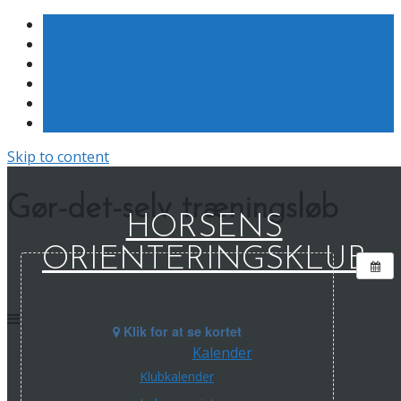
Skip to content
Gør-det-selv træningsløb
HORSENS
ORIENTERINGSKLUB
Klik for at se kortet
Kalender
Klubkalender