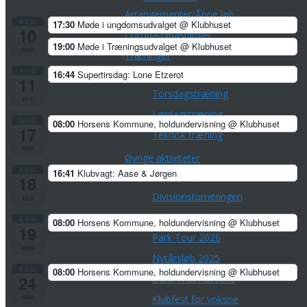
Arrangementer/Åbne løb
AUG
17:30
Møde i ungdomsudvalget
@ Klubhuset
10
Corona-tilpasninger
19:00
Møde i Træningsudvalget
@ Klubhuset
man
Træninger
AUG
Tirsdagstræning
16:44
Supertirsdag: Lone Etzerot
11
Torsdagstræning
tirs
Lørdagstræning
AUG
08:00
Horsens Kommune, holdundervisning
@ Klubhuset
17
Teknisk træning
man
Øvrige aktiviteter
AUG
16:41
Klubvagt: Aase & Jørgen
Championpokalen
18
Divisionsturneringen
tirs
Klubmesterskaber
AUG
08:00
Horsens Kommune, holdundervisning
@ Klubhuset
19
Park Tour 2026
ons
Nytårsløb 2025
AUG
08:00
Horsens Kommune, holdundervisning
@ Klubhuset
24
Dark Trail Horsens
man
Klubfest for voksne