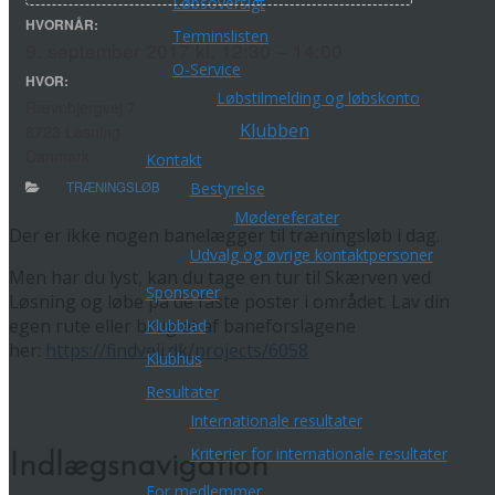
Løbsoversigt
HVORNÅR:
Terminslisten
9. september 2017 kl. 12:30 – 14:00
O-Service
HVOR:
Løbstilmelding og løbskonto
Rævebjergvej 7
Klubben
8723 Løsning
Danmark
Kontakt
TRÆNINGSLØB
Bestyrelse
Mødereferater
Der er ikke nogen banelægger til træningsløb i dag.
Udvalg og øvrige kontaktpersoner
Men har du lyst, kan du tage en tur til Skærven ved
Sponsorer
Løsning og løbe på de faste poster i området. Lav din
egen rute eller brug et af baneforslagene
Klubblad
her:
https://findveji.dk/projects/6058
Klubhus
Resultater
Internationale resultater
Kriterier for internationale resultater
Indlægsnavigation
For medlemmer