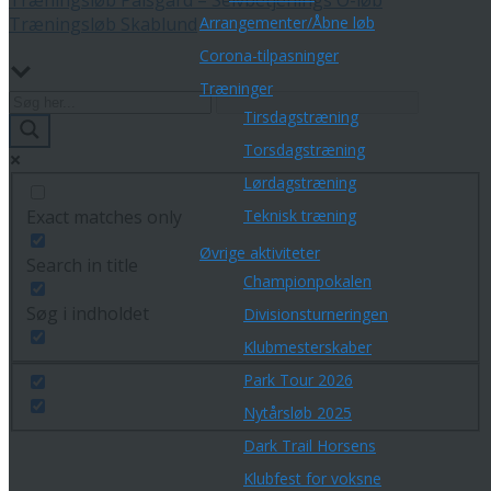
Træningsløb Skablund
Arrangementer/Åbne løb
Corona-tilpasninger
Træninger
Tirsdagstræning
Torsdagstræning
Lørdagstræning
Exact matches only
Teknisk træning
Øvrige aktiviteter
Search in title
Championpokalen
Søg i indholdet
Divisionsturneringen
Klubmesterskaber
Park Tour 2026
Nytårsløb 2025
Dark Trail Horsens
Klubfest for voksne