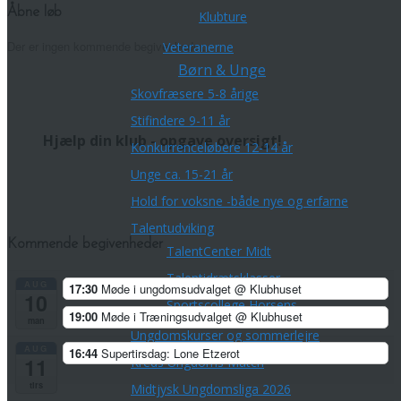
Åbne løb
Klubture
Der er ingen kommende begivenheder.
Veteranerne
Børn & Unge
Skovfræsere 5-8 årige
Stifindere 9-11 år
Hjælp din klub - opgave oversigt!
Konkurrenceløbere 12-14 år
Unge ca. 15-21 år
Hold for voksne -både nye og erfarne
Talentudviking
Kommende begivenheder
TalentCenter Midt
Talentidrætsklasser
AUG
17:30
Møde i ungdomsudvalget
@ Klubhuset
10
Sportscollege Horsens
19:00
Møde i Træningsudvalget
@ Klubhuset
man
Ungdomskurser og sommerlejre
AUG
16:44
Supertirsdag: Lone Etzerot
11
Kreds Ungdoms Match
tirs
Midtjysk Ungdomsliga 2026