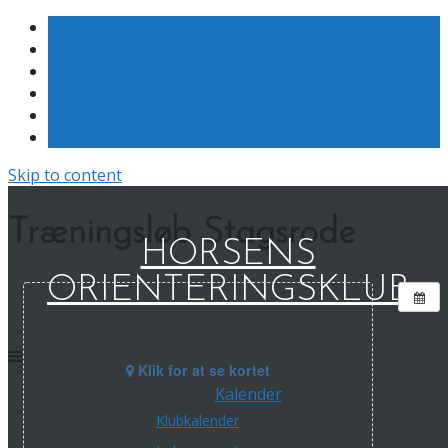
Skip to content
Træningsløb Stagsrode
HORSENS
ORIENTERINGSKLUB
Klik for at se kortet
Kalender
Klubkalender