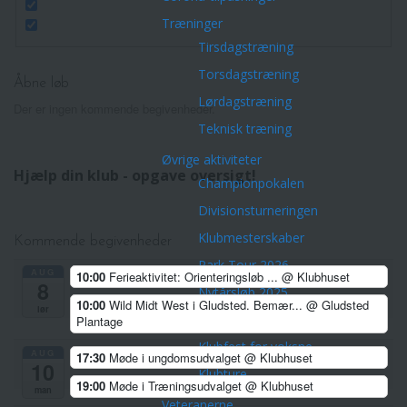
Træninger
Tirsdagstræning
Torsdagstræning
Åbne løb
Lørdagstræning
Der er ingen kommende begivenheder.
Teknisk træning
Øvrige aktiviteter
Hjælp din klub - opgave oversigt!
Championpokalen
Divisionsturneringen
Klubmesterskaber
Kommende begivenheder
Park Tour 2026
AUG
10:00
Ferieaktivitet: Orienteringsløb ...
@ Klubhuset
8
Nytårsløb 2025
10:00
Wild Midt West i Gludsted. Bemær...
@ Gludsted
lør
Dark Trail Horsens
Plantage
Klubfest for voksne
AUG
17:30
Møde i ungdomsudvalget
@ Klubhuset
10
Klubture
19:00
Møde i Træningsudvalget
@ Klubhuset
man
Veteranerne