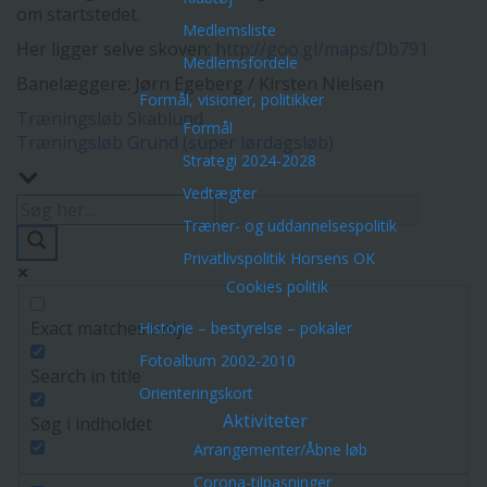
om startstedet.
Medlemsliste
Her ligger selve skoven:
http://goo.gl/maps/Db791
Medlemsfordele
Banelæggere: Jørn Egeberg / Kirsten Nielsen
Formål, visioner, politikker
Indlægsnavigation
Træningsløb Skablund
Formål
Træningsløb Grund (super lørdagsløb)
Strategi 2024-2028
Vedtægter
Træner- og uddannelsespolitik
Privatlivspolitik Horsens OK
Cookies politik
Exact matches only
Historie – bestyrelse – pokaler
Fotoalbum 2002-2010
Search in title
Orienteringskort
Aktiviteter
Søg i indholdet
Arrangementer/Åbne løb
Corona-tilpasninger