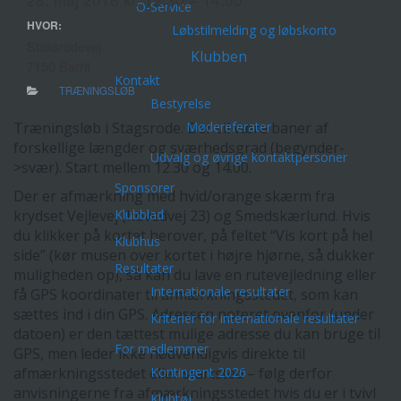
O-Service
HVOR:
Løbstilmelding og løbskonto
Staksrodevej
Klubben
7150 Barrit
Kontakt
TRÆNINGSLØB
Bestyrelse
Mødereferater
Træningsløb i Stagsrode. Der vil være baner af
forskellige længder og sværhedsgrad (begynder-
Udvalg og øvrige kontaktpersoner
>svær). Start mellem 12.30 og 14.00.
Sponsorer
Der er afmærkning med hvid/orange skærm fra
Klubblad
krydset Vejlevej (hovedvej 23) og Smedskærlund. Hvis
du klikker på kortet herover, på feltet “Vis kort på hel
Klubhus
side” (kør musen over kortet i højre hjørne, så dukker
Resultater
muligheden op), så kan du lave en rutevejledning eller
Internationale resultater
få GPS koordinater til afmærkningsstedet, som kan
sættes ind i din GPS. Adressen noteret ovenfor (under
Kriterier for internationale resultater
datoen) er den tættest mulige adresse du kan bruge til
For medlemmer
GPS, men leder ikke nødvendigvis direkte til
Kontingent 2026
afmærkningsstedet eller startsted – følg derfor
anvisningerne fra afmærkningsstedet hvis du er i tvivl
Klubtøj