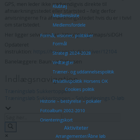
GPS, men leder ikke nødvendigvis direkte til
Klubtøj
afmærkningsstedet eller startsted – følg derfor
Medlemsliste
anvisningerne fra afmærkningsstedet hvis du er i tvivl
om startstedet.
Medlemsfordele
Her ligger selve skoven: http://goo.gl/maps/siDGH
Formål, visioner, politikker
Formål
Opdateret
instruktion:
https://horsensok.dk/arkiver/12104
Strategi 2024-2028
Banelæggere: Baun og Ditlevsen
Vedtægter
Træner- og uddannelsespolitik
Indlægsnavigation
Privatlivspolitik Horsens OK
Cookies politik
Træningsløb Sukkertoppen
Træningsløb Sukkertoppen – Selvbetjenings O-løb
Historie – bestyrelse – pokaler
Fotoalbum 2002-2010
Orienteringskort
Aktiviteter
Arrangementer/Åbne løb