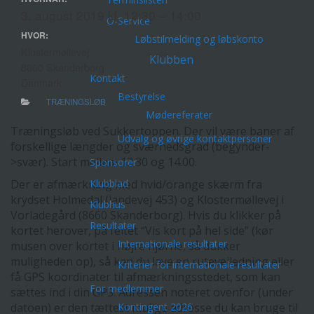
3. august 2019 kl. 12:30 – 14:00
O-Service
HVOR:
Løbstilmelding og løbskonto
Klostermøllevej
Klubben
8660 Skanderborg
Kontakt
Danmark
Bestyrelse
TRÆNINGSLØB
Mødereferater
Træningsløb ved Sukkertoppen. Der vil være baner af
Udvalg og øvrige kontaktpersoner
forskellige længder og sværhedsgrad (begynder-
>svær). Start mellem 12.30 og 14.00.
Sponsorer
Klubblad
Der er afmærkning med hvid/orange skærm fra
krydset Holmedal (landevej 453) og Klostermøllevej i
Klubhus
Vorladegård (8660 Skanderborg). Hvis du klikker på
Resultater
kortet herover, på feltet “Vis kort på hel side” (kør
Internationale resultater
musen over kortet i højre hjørne, så dukker
muligheden op), så kan du lave en rutevejledning eller
Kriterier for internationale resultater
få GPS koordinater til afmærkningsstedet, som kan
For medlemmer
sættes ind i din GPS. Adressen noteret ovenfor (under
Kontingent 2026
datoen) er den tættest mulige adresse du kan bruge til