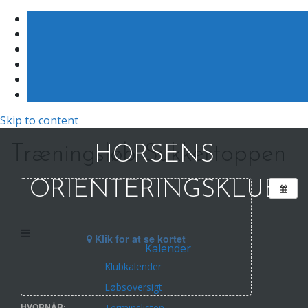
Skip to content
Træningsløb Sukkertoppen
HORSENS
ORIENTERINGSKLUB
Klik for at se kortet
Kalender
Klubkalender
Løbsoversigt
HVORNÅR:
Terminslisten