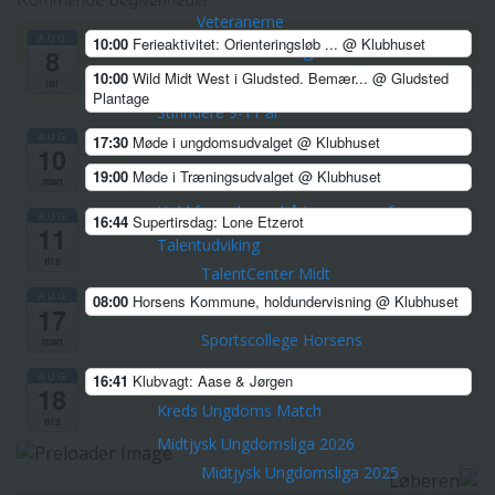
Kommende begivenheder
Veteranerne
AUG
10:00
Ferieaktivitet: Orienteringsløb ...
@ Klubhuset
Børn & Unge
8
10:00
Wild Midt West i Gludsted. Bemær...
@ Gludsted
Skovfræsere 5-8 årige
lør
Plantage
Stifindere 9-11 år
AUG
17:30
Møde i ungdomsudvalget
@ Klubhuset
Konkurrenceløbere 12-14 år
10
19:00
Møde i Træningsudvalget
@ Klubhuset
Unge ca. 15-21 år
man
Hold for voksne -både nye og erfarne
AUG
16:44
Supertirsdag: Lone Etzerot
11
Talentudviking
tirs
TalentCenter Midt
AUG
08:00
Horsens Kommune, holdundervisning
@ Klubhuset
Talentidrætsklasser
17
Sportscollege Horsens
man
Ungdomskurser og sommerlejre
AUG
16:41
Klubvagt: Aase & Jørgen
18
Kreds Ungdoms Match
tirs
Midtjysk Ungdomsliga 2026
Midtjysk Ungdomsliga 2025