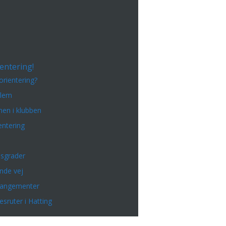
entering!
orientering?
dlem
en i klubben
entering
sgrader
inde vej
rangementer
esruter i Hatting