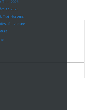
k Tour 2026
årsløb 2025
k Trail Horsens
bfest for voksne
bture
rne