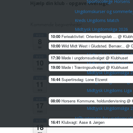
Sportscollege Horsens
Hjælp din klub - opgave oversigt!
Ungdomskurser og sommerlej
Kreds Ungdoms Match
Kommende begivenheder
Midtjysk Ungdomsliga 2026
AUG
10:00
Ferieaktivitet: Orienteringsløb ...
@ Klubh
Midtjysk Ungdomsliga 
8
10:00
Wild Midt West i Gludsted. Bemær...
@ G
Midtjysk Ungdomsliga 
lør
Midtjysk Ungdomsliga 
AUG
17:30
Møde i ungdomsudvalget
@ Klubhuset
10
Midtjysk Ungdomsliga 
19:00
Møde i Træningsudvalget
@ Klubhuset
man
Midtjysk Ungdomsliga 
AUG
16:44
Supertirsdag: Lone Etzerot
Midtjysk Ungdoms Liga
11
Midtjysk Ungdoms Liga
tirs
Midtjysk Ungdomsliga 
AUG
08:00
Horsens Kommune, holdundervisning
@ K
17
Midtjysk Ungdomsliga 
man
Målsætninger for ungdomsafd
AUG
16:41
Klubvagt: Aase & Jørgen
18
tirs