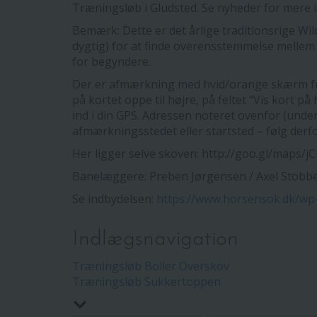
Træningsløb i Gludsted. Se nyheder for mere 
Bemærk: Dette er det årlige traditionsrige Wild
dygtig) for at finde overensstemmelse mellem 
for begyndere.
Der er afmærkning med hvid/orange skærm fra 
på kortet oppe til højre, på feltet “Vis kort p
ind i din GPS. Adressen noteret ovenfor (under
afmærkningsstedet eller startsted – følg derfo
Her ligger selve skoven: http://goo.gl/maps/j
Banelæggere: Preben Jørgensen / Axel Stobb
Se indbydelsen:
https://www.horsensok.dk/wp-
Indlægsnavigation
Træningsløb Boller Overskov
Træningsløb Sukkertoppen