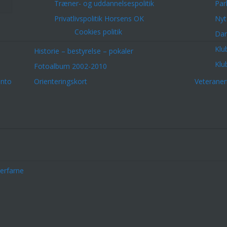
Træner- og uddannelsespolitik
Par
Privatlivspolitik Horsens OK
Nyt
Cookies politik
Dar
Klu
Historie – bestyrelse – pokaler
Klu
Fotoalbum 2002-2010
onto
Orienteringskort
Veterane
erfarne