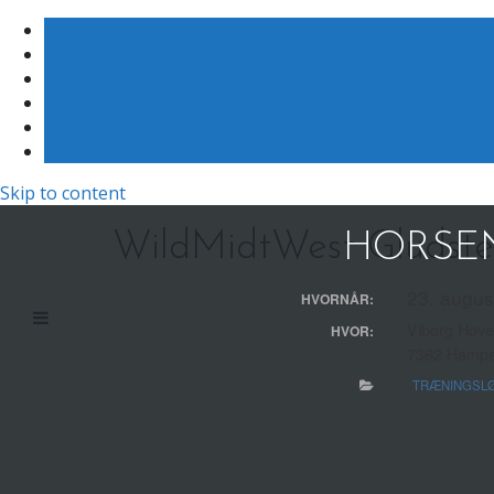
Skip to content
WildMidtWest Gludst
HORSEN
23. augus
HVORNÅR:
Viborg Hove
HVOR:
7362 Hamp
TRÆNINGSL