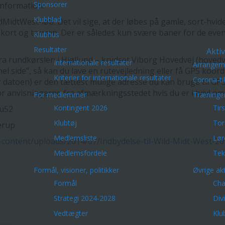
Sponsorer
information.
Klubblad
MidtWest-løb. Det vil sige, at der løbes på gamle, sort-hvide
kort og terræn. Der er således kun svære baner for de even
Klubhus
Resultater
Aktiv
rundkørslen i Hjøllund – krydset Viborg Hovedvej (hovedve
Internationale resultater
Arrangem
å hel side”, så kan du lave en rutevejledning eller få GPS ko
Kriterier for internationale resultater
Corona-ti
 datoen) er den tættest mulige adresse du kan bruge til GPS,
r anvisningerne fra afmærkningsstedet hvis du er i tvivl om 
For medlemmer
Træninge
Kontingent 2026
Tir
Cu52
Klubtøj
Tor
erup
Medlemsliste
Lør
content/uploads/2014/07/Indbydelse-til-Wild-Midt-West-20
Medlemsfordele
Tek
Formål, visioner, politikker
Øvrige akt
Formål
Cha
Strategi 2024-2028
Div
Vedtægter
Klu