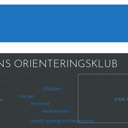
ed
S ORIENTERINGSKLUB
t 2014 kl. 10:00 – 11:00
dvej 17
Klubben
en
Kontakt
Klik 
ØB
Bestyrelse
Mødereferater
Udvalg og øvrige kontaktpersoner