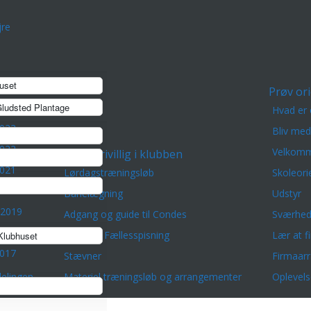
re
uset
2025
Prøv ori
ludsted Plantage
2024
Hvad er 
2023
Bliv me
2022
Velkomm
Frivillig i klubben
2021
Lørdagstræningsløb
Skoleori
 2020
Banelægning
Udstyr
 2019
Adgang og guide til Condes
Sværhed
2018
Vært for Fællesspisning
Lær at f
lubhuset
2017
Stævner
Firmaar
elingen
Materiel træningsløb og arrangementer
Oplevels