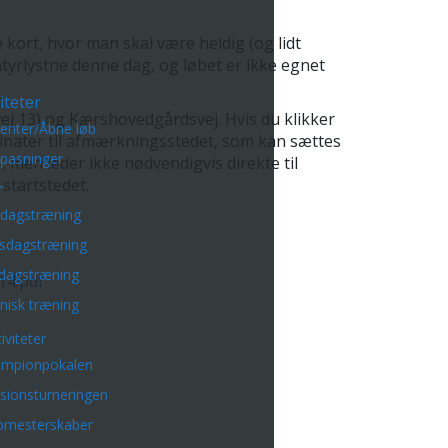
 kort, hvor man skal være heldig (og lidt
tyrlystne denne dag, og løbet er ikke egnet
iteter
j 13) og Kærshovedgårdsvej. Hvis du klikker
enter/Åbne løb
ordinater til afmærkningsstedet, som kan sættes
lpasninger
 men leder ikke nødvendigvis direkte til
startstedet.
r
sdagstræning
sdagstræning
dagstræning
14.pdf
nisk træning
iviteter
mpionpokalen
isionsturneringen
bmesterskaber