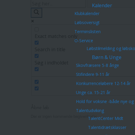
Kalender
Klubkalender
Løbsoversigt
Terminslisten
Exact matches only
O-Service
Løbstilmelding og løbsk
Search in title
Børn & Unge
Søg i indholdet
Skovfræsere 5-8 årige
Stifindere 9-11 år
Konkurrenceløbere 12-14 år
Unge ca. 15-21 år
Hold for voksne -både nye og 
Åbne løb
Talentudviking
Der er ingen kommende begivenheder.
TalentCenter Midt
Talentidrætsklasser